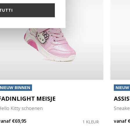
TUTTI
NIEUW BINNEN
NIEUW
FADINLIGHT MEISJE
ASSI
Hello Kitty schoenen
Sneake
vanaf
€69,95
vanaf
1 KLEUR