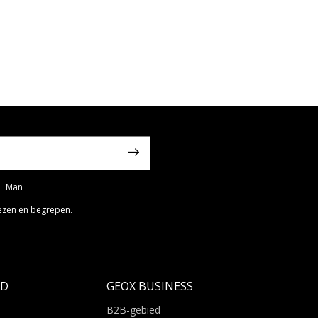
Man
ezen en begrepen
.
LD
GEOX BUSINESS
B2B-gebied