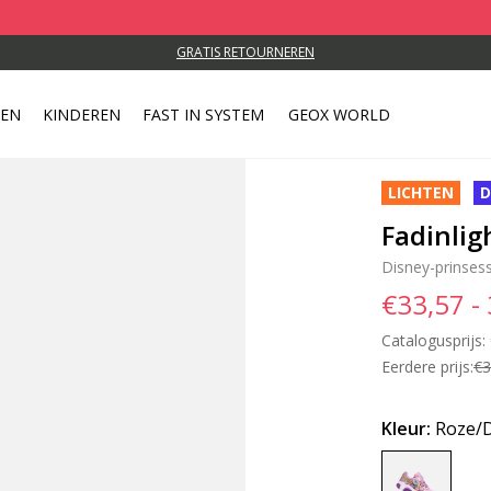
GRATIS RETOURNEREN
REN
KINDEREN
FAST IN SYSTEM
GEOX WORLD
LICHTEN
D
Fadinlig
Disney-prinse
€33,57 -
Catalogusprijs:
Eerdere prijs:
€3
Kleur:
Roze/D