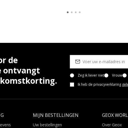
or de
e ontvangt
Zeg ik liever niet
Vrouw
lkomstkorting.
Ik heb de privacyverklaring
gel
NG
MIJN BESTELLINGEN
GEOX WOR
gevens
Uw bestellingen
Over Geox