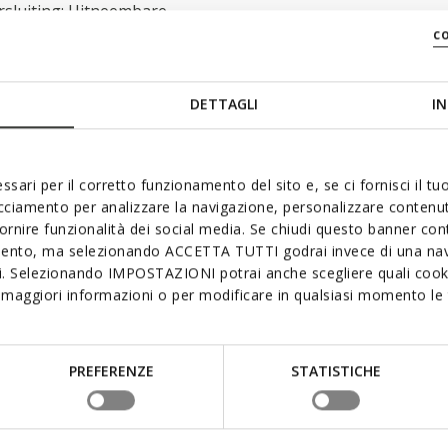
rsluiting; Uitneembare
c
DETTAGLI
IN
ssari per il corretto funzionamento del sito e, se ci fornisci il t
acciamento per analizzare la navigazione, personalizzare contenuti
fornire funzionalità dei social media. Se chiudi questo banner co
mento, ma selezionando ACCETTA TUTTI godrai invece di una nav
it ook leuk Onlangs beke
si. Selezionando IMPOSTAZIONI potrai anche scegliere quali cooki
maggiori informazioni o per modificare in qualsiasi momento le t
PREFERENZE
STATISTICHE