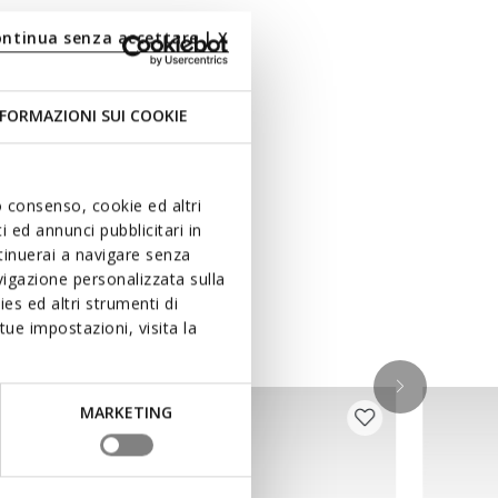
ontinua senza accettare | X
FORMAZIONI SUI COOKIE
uo consenso, cookie ed altri
 ed annunci pubblicitari in
ntinuerai a navigare senza
igazione personalizzata sulla
ken
es ed altri strumenti di
ue impostazioni, visita la
MARKETING