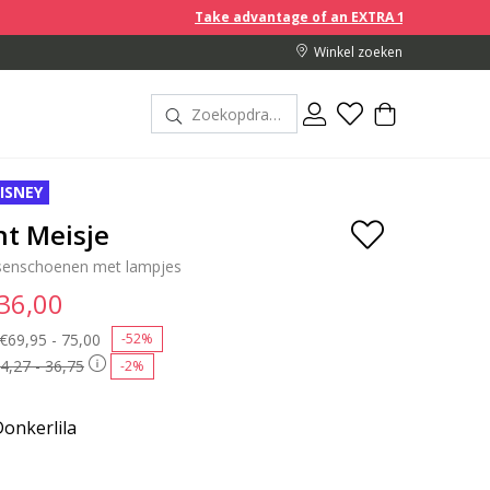
Take advantage of an EXTRA 10% off discount prices when
Winkel zoeken
ISNEY
ht Meisje
ssenschoenen met lampjes
 36,00
Price reduced from
€69,95 - 75,00
to
-52%
4,27 - 36,75
-2%
onkerlila