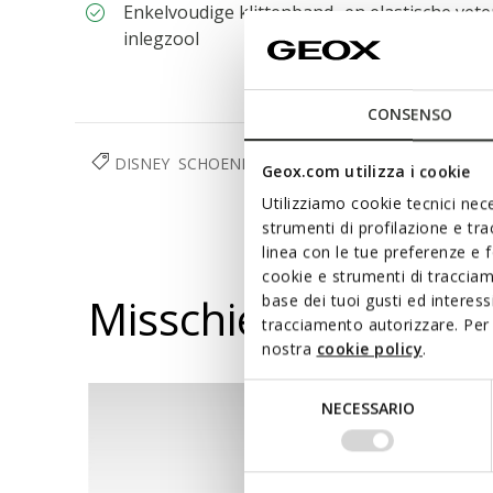
Enkelvoudige klittenband- en elastische vete
inlegzool
CONSENSO
DISNEY
SCHOENEN
MEISJE
Geox.com utilizza i cookie
Utilizziamo cookie tecnici nece
strumenti di profilazione e tr
linea con le tue preferenze e 
cookie e strumenti di traccia
Misschien vindt u d
base dei tuoi gusti ed interes
tracciamento autorizzare. Per 
nostra
cookie policy
.
Selezione
NECESSARIO
del
consenso