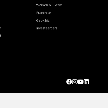
Werken bij Geox
Franchise
Geox.biz
n
Investeerders
d