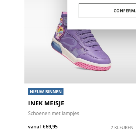
CONFERMA
NIEUW BINNEN
INEK MEISJE
Schoenen met lampjes
vanaf
€69,95
EUREN
2 KLEUREN