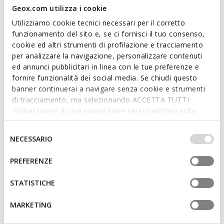
CODICE PRODOTTO:
D564ZC00081C6006
Leggi di più
Geox.com utilizza i cookie
Utilizziamo cookie tecnici necessari per il corretto
funzionamento del sito e, se ci fornisci il tuo consenso,
Caratteristiche
cookie ed altri strumenti di profilazione e tracciamento
Calzata facile e veloce
per analizzare la navigazione, personalizzare contenuti
ed annunci pubblicitari in linea con le tue preferenze e
Altezza tacco: 4 cm / 1,6"
fornire funzionalità dei social media. Se chiudi questo
banner continuerai a navigare senza cookie e strumenti
Allacciatura con lacci e zip
di tracciamento, ma selezionando ACCETTA TUTTI
L'altezza del gambale è di 17.5 cm / 6.89", misurata
godrai invece di una navigazione personalizzata sulla
sulla taglia 37 EU
base dei tuoi gusti ed interessi. Selezionando
IMPOSTAZIONI potrai anche scegliere quali cookies ed
Selezione
NECESSARIO
altri strumenti di tracciamento autorizzare. Per maggiori
del
informazioni o per modificare in qualsiasi momento le
consenso
Materiali
PREFERENZE
tue impostazioni, visita la nostra
cookie policy
.
STATISTICHE
Tecnologie
MARKETING