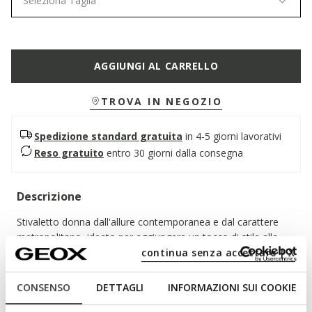
Seleziona Taglia
AGGIUNGI AL CARRELLO
TROVA IN NEGOZIO
Spedizione standard gratuita
in 4-5 giorni lavorativi
Reso gratuito
entro 30 giorni dalla consegna
Descrizione
Stivaletto donna dall'allure contemporanea e dal carattere
metropolitano, ideato per aggiungere un tocco di stile alla
continua senza accettare | X
quotidianità. Realizzato in pregiata pelle marrone scuro che
conferisce eleganza e resistenza all'usura quotidiana. Norize
è perfetto per completare con personalità i look cittadini e
CONSENSO
DETTAGLI
INFORMAZIONI SUI COOKIE
accompagnare con comfort le giornate più dinamiche.