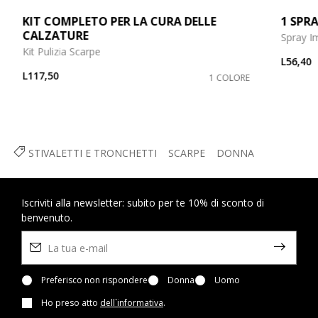
KIT COMPLETO PER LA CURA DELLE
1 SPRA
CALZATURE
Spray I
Kit Pulizia Scarpe
L56,40
L117,50
1 COLORE
STIVALETTI E TRONCHETTI
SCARPE
DONNA
Iscriviti alla newsletter: subito per te 10% di sconto di
benvenuto.
Preferisco non rispondere
Donna
Uomo
Ho preso atto
dell`informativa
.