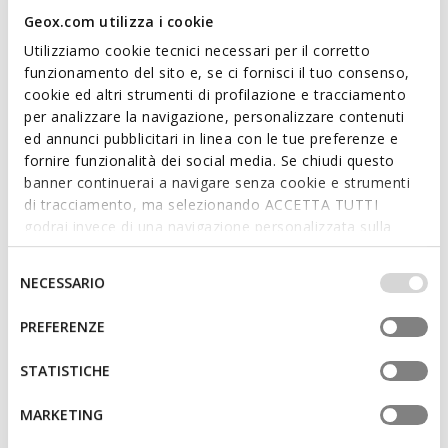
Geox.com utilizza i cookie
Utilizziamo cookie tecnici necessari per il corretto
Caratteristiche
funzionamento del sito e, se ci fornisci il tuo consenso,
cookie ed altri strumenti di profilazione e tracciamento
per analizzare la navigazione, personalizzare contenuti
Acquistando questo prodotto sostieni le
ed annunci pubblicitari in linea con le tue preferenze e
concerie certificate Leather Working Group
fornire funzionalità dei social media. Se chiudi questo
banner continuerai a navigare senza cookie e strumenti
Altezza suola: 4,5 cm / 1,8"
di tracciamento, ma selezionando ACCETTA TUTTI
godrai invece di una navigazione personalizzata sulla
Chiusura con lacci; Sottopiede estraibile
base dei tuoi gusti ed interessi. Selezionando
IMPOSTAZIONI potrai anche scegliere quali cookies ed
Selezione
NECESSARIO
altri strumenti di tracciamento autorizzare. Per maggiori
del
informazioni o per modificare in qualsiasi momento le
Materiali
consenso
PREFERENZE
tue impostazioni, visita la nostra
cookie policy
.
STATISTICHE
Tecnologie
MARKETING