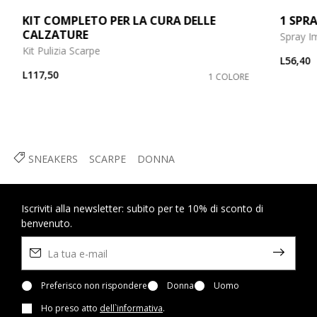
KIT COMPLETO PER LA CURA DELLE
1 SPRA
CALZATURE
Spray I
Kit Pulizia Scarpe
L56,40
L117,50
1 COLORE
SNEAKERS
SCARPE
DONNA
Iscriviti alla newsletter: subito per te 10% di sconto di
benvenuto.
Preferisco non rispondere
Donna
Uomo
Ho preso atto
dell`informativa
.