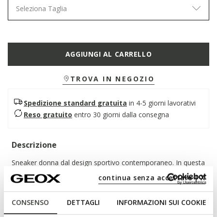
Seleziona Taglia
AGGIUNGI AL CARRELLO
TROVA IN NEGOZIO
Spedizione standard gratuita
in 4-5 giorni lavorativi
Reso gratuito
entro 30 giorni dalla consegna
Descrizione
Sneaker donna dal design sportivo contemporaneo. In questa
variante che mixa bianco latte e bianco, presenta una tomaia
continua senza accettare | X
in morbida nappa e nabuk. Traspirante e confortevole,
Metropoli regala un tocco originale e ricercato ai look
CONSENSO
DETTAGLI
INFORMAZIONI SUI COOKIE
quotidiani.
CODICE PRODOTTO:
D655JA08532C1S1Z