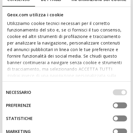
CODICE PRODOTTO:
D6600A085BNC5379
Leggi di più
Geox.com utilizza i cookie
Utilizziamo cookie tecnici necessari per il corretto
Caratteristiche
funzionamento del sito e, se ci fornisci il tuo consenso,
cookie ed altri strumenti di profilazione e tracciamento
per analizzare la navigazione, personalizzare contenuti
Acquistando questo prodotto sostieni le
ed annunci pubblicitari in linea con le tue preferenze e
concerie certificate Leather Working Group
fornire funzionalità dei social media. Se chiudi questo
banner continuerai a navigare senza cookie e strumenti
Calzata facile e veloce
di tracciamento, ma selezionando ACCETTA TUTTI
godrai invece di una navigazione personalizzata sulla
Altezza suola: 4 cm / 1,6"
base dei tuoi gusti ed interessi. Selezionando
IMPOSTAZIONI potrai anche scegliere quali cookies ed
Selezione
Allacciatura con lacci e zip; Sottopiede estraibile
NECESSARIO
altri strumenti di tracciamento autorizzare. Per maggiori
del
informazioni o per modificare in qualsiasi momento le
consenso
PREFERENZE
tue impostazioni, visita la nostra
cookie policy
.
Materiali
STATISTICHE
Tecnologie
MARKETING