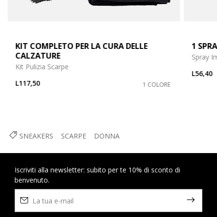
KIT COMPLETO PER LA CURA DELLE
1 SPRA
CALZATURE
Spray I
Kit Pulizia Scarpe
L56,40
L117,50
1 COLORE
SNEAKERS
SCARPE
DONNA
Iscriviti alla newsletter: subito per te 10% di sconto di
benvenuto.