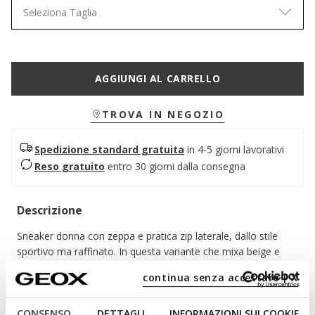
Seleziona Taglia
AGGIUNGI AL CARRELLO
TROVA IN NEGOZIO
Spedizione standard gratuita
in 4-5 giorni lavorativi
Reso gratuito
entro 30 giorni dalla consegna
Descrizione
Sneaker donna con zeppa e pratica zip laterale, dallo stile
sportivo ma raffinato. In questa variante che mixa beige e
oro chiaro, ha una tomaia leggera e confortevole in nappa e
continua senza accettare | X
materiale effetto pelle metallizzata. Desya aggiunge un twist
trendy e dinamico agli abbinamenti quotidiani, perfetta sia per
CONSENSO
DETTAGLI
INFORMAZIONI SUI COOKIE
la città che per le gite fuori porta del fine settimana.