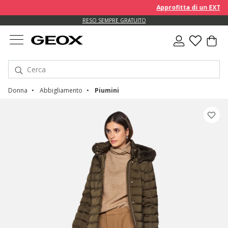
Approfitta di un EXTRA 10
RESO SEMPRE GRATUITO
Donna
Abbigliamento
Piumini