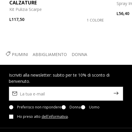
CALZATURE
Spray I
Kit Pulizia Scarpe
L56,40
L117,50
1 COLORE
PIUMINI
ABBIGLIAMENTO
DONNA
Iscriviti alla newsletter: subito per te 10% di sconto di
benvenuto.
Preferisco non rispondere
Donna
Uomo
Ho preso atto
dell`informativa
.