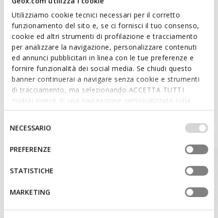
Geox.com utilizza i cookie
seconda delle condizioni meteo; 2 tasche esterne; 1
tasca interna; Dettagli faux fur non staccabili
Utilizziamo cookie tecnici necessari per il corretto
funzionamento del sito e, se ci fornisci il tuo consenso,
cookie ed altri strumenti di profilazione e tracciamento
per analizzare la navigazione, personalizzare contenuti
Materiali
ed annunci pubblicitari in linea con le tue preferenze e
fornire funzionalità dei social media. Se chiudi questo
Tecnologie
banner continuerai a navigare senza cookie e strumenti
di tracciamento, ma selezionando ACCETTA TUTTI
godrai invece di una navigazione personalizzata sulla
base dei tuoi gusti ed interessi. Selezionando
IMPOSTAZIONI potrai anche scegliere quali cookies ed
Style Inspiration
Selezione
NECESSARIO
altri strumenti di tracciamento autorizzare. Per maggiori
del
informazioni o per modificare in qualsiasi momento le
consenso
PREFERENZE
tue impostazioni, visita la nostra
cookie policy
.
STATISTICHE
MARKETING