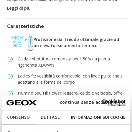
faux-fur.
Leggi di più
CODICE PRODOTTO:
W6626HT3122F6216
Caratteristiche
Protezione dal freddo ottimale grazie ad
un elevato isolamento termico.
Calda imbottitura composta per il 50% da piuma
rigenerata XDOWN
Ladies fit: vestibilità confortevole, con linee pulite che si
adattano alle forme del corpo
Piumino 500 Fill Power: leggero, caldo e versatile, offre
ottime prestazioni in contesti urbani. Ideale per chi
continua senza accettare | X
cerca funzionalità e comfort.
Zip a doppio cursore e bottoni automatici
CONSENSO
DETTAGLI
INFORMAZIONI SUI COOKIE
Cappuccio removibile, che consente di variare il look a