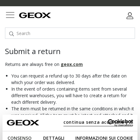
Submit a return
Returns are always free on
geox.com
You can request a refund up to 30 days after the date on
which your order was delivered.
In the event of orders containing items sent from several
different warehouses, you will have to create a return for
each different delivery.
The item must be returned in the same conditions in which it
was received. All the tags must be intact and attached and it
must be placed inside its original packaging.
continua senza accettare | X
For further information please see the
Returns and Refunds
CONSENSO
DETTAGLI
INFORMAZIONI SUI COOKIE