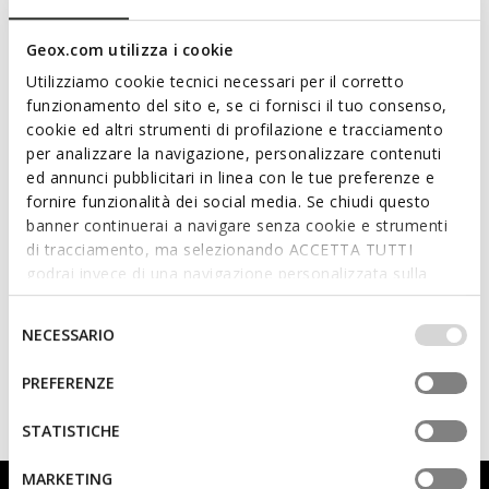
section.
Order number*
Geox.com utilizza i cookie
Utilizziamo cookie tecnici necessari per il corretto
funzionamento del sito e, se ci fornisci il tuo consenso,
cookie ed altri strumenti di profilazione e tracciamento
Order email*
per analizzare la navigazione, personalizzare contenuti
ed annunci pubblicitari in linea con le tue preferenze e
fornire funzionalità dei social media. Se chiudi questo
banner continuerai a navigare senza cookie e strumenti
di tracciamento, ma selezionando ACCETTA TUTTI
SUBMIT A RETURN
godrai invece di una navigazione personalizzata sulla
base dei tuoi gusti ed interessi. Selezionando
IMPOSTAZIONI potrai anche scegliere quali cookies ed
Selezione
OR
NECESSARIO
altri strumenti di tracciamento autorizzare. Per maggiori
del
informazioni o per modificare in qualsiasi momento le
consenso
PREFERENZE
LOGIN
tue impostazioni, visita la nostra
cookie policy
.
STATISTICHE
MARKETING