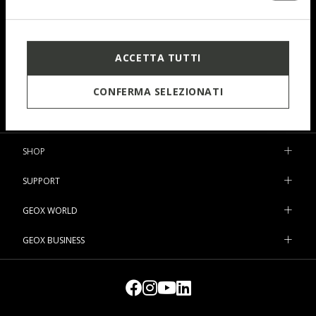
Subscribe to our newsletter and keep up with all the latest
developments!
ACCETTA TUTTI
Prefer not to say
Woman
Man
CONFERMA SELEZIONATI
I have read and understood
the privacy statement
.
SHOP
SUPPORT
GEOX WORLD
GEOX BUSINESS