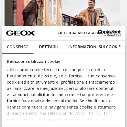
continua senza accettare | X
CONSENSO
DETTAGLI
INFORMAZIONI SUI COOKIE
SHOP WOMEN’S
Geox.com utilizza i cookie
SHOP MEN’S
Utilizziamo cookie tecnici necessari per il corretto
funzionamento del sito e, se ci fornisci il tuo consenso,
STAY IN THE LOOP
cookie ed altri strumenti di profilazione e tracciamento
per analizzare la navigazione, personalizzare contenuti
Stay informed about the latest
ed annunci pubblicitari in linea con le tue preferenze e
news: sign up for our
newsletter.
fornire funzionalità dei social media. Se chiudi questo
banner continuerai a navigare senza cookie e strumenti
SIGN UP
di tracciamento, ma selezionando ACCETTA TUTTI
godrai invece di una navigazione personalizzata sulla
base dei tuoi gusti ed interessi. Selezionando