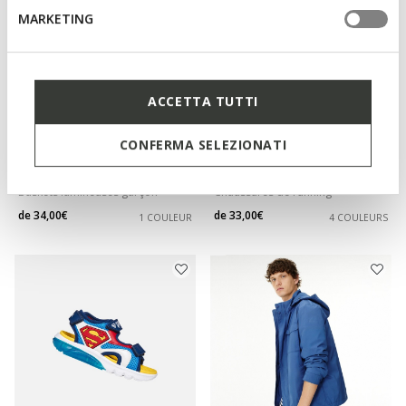
MARKETING
ACCETTA TUTTI
CONFERMA SELEZIONATI
DERNIERS PRIX D'ÉTÉ
DERNIERS PRIX D'ÉTÉ
CIBERDRON GARÇON
CIUFCIUF BÉBÉ
Baskets lumineuses garçon
Chaussures de running
de
34,00€
de
33,00€
1 COULEUR
4 COULEURS