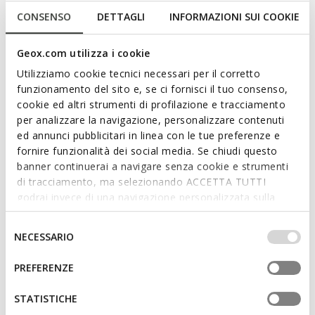
3 COULEURS
CONSENSO
DETTAGLI
INFORMAZIONI SUI COOKIE
Geox.com utilizza i cookie
Utilizziamo cookie tecnici necessari per il corretto
funzionamento del sito e, se ci fornisci il tuo consenso,
cookie ed altri strumenti di profilazione e tracciamento
per analizzare la navigazione, personalizzare contenuti
ed annunci pubblicitari in linea con le tue preferenze e
fornire funzionalità dei social media. Se chiudi questo
banner continuerai a navigare senza cookie e strumenti
di tracciamento, ma selezionando ACCETTA TUTTI
DERNIERS PRIX D'ÉTÉ
DERNIERS PRIX D'ÉTÉ
godrai invece di una navigazione personalizzata sulla
SANDAL MULTY BÉBÉ
SANDAL STEPPIEUP PETITE
Sandales de plage
FILLE
base dei tuoi gusti ed interessi. Selezionando
Sandales barefoot légères et
IMPOSTAZIONI potrai anche scegliere quali cookies ed
Selezione
de
41,00€
2 COULEURS
flexibles
NECESSARIO
altri strumenti di tracciamento autorizzare. Per maggiori
del
38,00€
3 COULEURS
informazioni o per modificare in qualsiasi momento le
consenso
PREFERENZE
tue impostazioni, visita la nostra
cookie policy
.
STATISTICHE