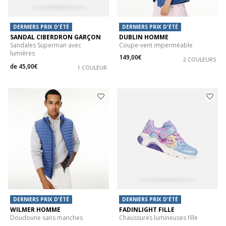
DERNIERS PRIX D'ÉTÉ
DERNIERS PRIX D'ÉTÉ
SANDAL CIBERDRON GARÇON
DUBLIN HOMME
Sandales Superman avec
Coupe-vent imperméable
lumières
149,00€
2 COULEURS
de
45,00€
1 COULEUR
DERNIERS PRIX D'ÉTÉ
DERNIERS PRIX D'ÉTÉ
WILMER HOMME
FADINLIGHT FILLE
Doudoune sans manches
Chaussures lumineuses fille