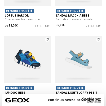
DERNIERS PRIX D'ÉTÉ
DERNIERS PRIX D'ÉTÉ
LOFTUS GARÇON
SANDAL MACCHIA BÉBÉ
Chaussures bout renforcé
Sandales premiers pas velcro
35,00€
de
32,00€
4 COULEURS
2 COULEURS
DERNIERS PRIX D'ÉTÉ
DERNIERS PRIX D'ÉTÉ
IUPIDOO BÉBÉ
SANDAL LIGHTFLOPPY PETIT
Chaussures bébé scratch
GARÇON
continua senza accettare | X
Sandales à scratch
35,00€
2 COULEURS
38,00€