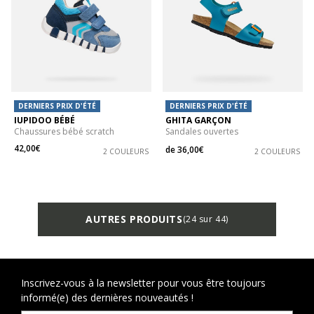
DERNIERS PRIX D'ÉTÉ
DERNIERS PRIX D'ÉTÉ
IUPIDOO BÉBÉ
GHITA GARÇON
Chaussures bébé scratch
Sandales ouvertes
42,00€
de
36,00€
2 COULEURS
2 COULEURS
AUTRES PRODUITS
(24 sur 44)
Inscrivez-vous à la newsletter pour vous être toujours
informé(e) des dernières nouveautés !