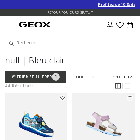
Profitez de 10 % de remise S
US.
EXPÉDITION GRATUITE POUR LES COMMANDES DE PLUS DE 99.00 €
RETOUR TOUJOURS GRATUIT
null | Bleu clair
1
TRIER ET FILTRER
TAILLE
COULEUR
44 Résultats