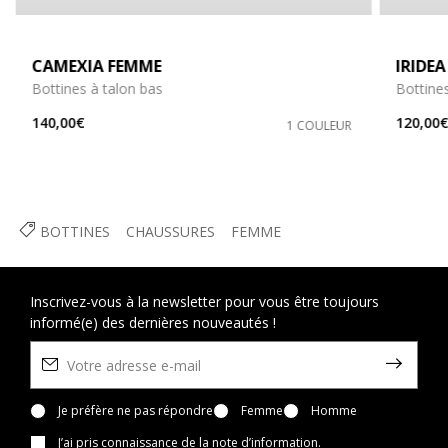
CAMEXIA FEMME
IRIDE
Bottines à talon bas
Bottine
140,00€
120,00
1 COULEUR
BOTTINES
CHAUSSURES
FEMME
Inscrivez-vous à la newsletter pour vous être toujours
informé(e) des dernières nouveautés !
Je préfère ne pas répondre
Femme
Homme
J’ai pris connaissance
de la note d’information
.