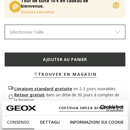
Tout de suite 10 € en cadeau de
bienvenue.
S’inscrire à Benefeet
Sélectionner Taille
AJOUTER AU PANIER
TROUVER EN MAGASIN
Livraison standard gratuite
en 2-3 jours ouvrables
Retour gratuit
dans un délai de 30 jours à compter de
la livraison
continua senza accettare | X
Description
CONSENSO
DETTAGLI
INFORMAZIONI SUI COOKIE
Bottine à talon bas pour femme au design féminin et