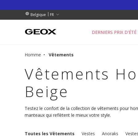
 RETRAIT PROCHE DE CHEZ VOUS.
NDES DE PLUS DE 99.00 €
NDES DE PLUS DE 99.00 €
FR
Belgique
DERNIERS PRIX D'ÉTÉ
Homme
Vêtements
Vêtements H
Beige
Testez le confort de la collection de vêtements pour h
manteaux qui reflètent le mieux votre style.
Toutes les Vêtements
Vestes
Anoraks
Veste