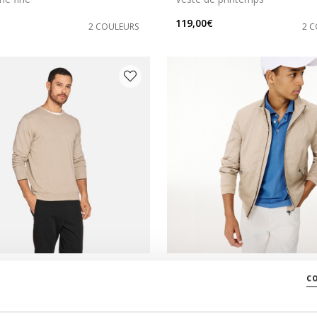
119,00€
2 COULEURS
2 
 PRIX D'ÉTÉ
DERNIERS PRIX D'ÉTÉ
c
HOMME
EOLO HOMME
in
Veste en coton