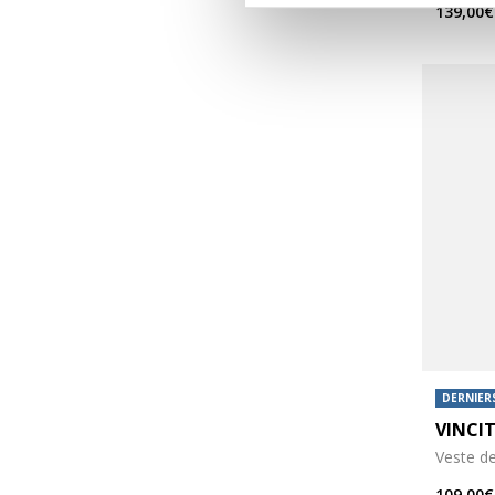
139,00€
DERNIERS
VINCI
Veste d
109,00€