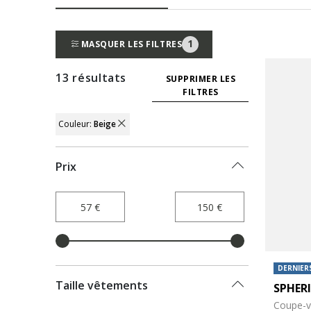
1
MASQUER LES FILTRES
13 résultats
SUPPRIMER LES
FILTRES
Couleur:
Beige
REMOVE FILTER CURRENTLY REFINED BY
Prix
DERNIERS
Taille vêtements
SPHER
Coupe-v