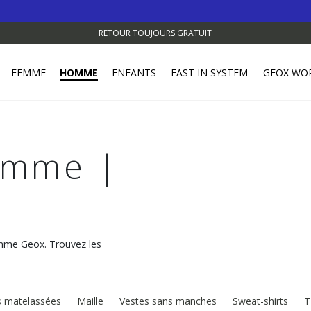
RETOUR TOUJOURS GRATUIT
FEMME
HOMME
ENFANTS
FAST IN SYSTEM
GEOX WO
omme |
omme Geox. Trouvez les
s matelassées
Maille
Vestes sans manches
Sweat-shirts
T