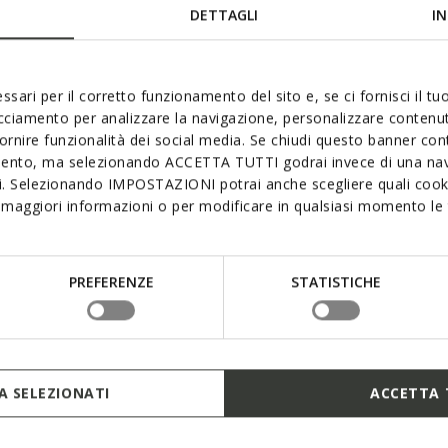
DETTAGLI
IN
109,00€
2 COULEURS
2 
ssari per il corretto funzionamento del sito e, se ci fornisci il t
acciamento per analizzare la navigazione, personalizzare contenuti
fornire funzionalità dei social media. Se chiudi questo banner co
mento, ma selezionando ACCETTA TUTTI godrai invece di una nav
si. Selezionando IMPOSTAZIONI potrai anche scegliere quali cooki
maggiori informazioni o per modificare in qualsiasi momento le t
PREFERENZE
STATISTICHE
 PRIX D'ÉTÉ
DERNIERS PRIX D'ÉTÉ
 SELEZIONATI
ACCETTA 
PO HOMME
KNIT HOMME
ent déperlant
Polo en lin