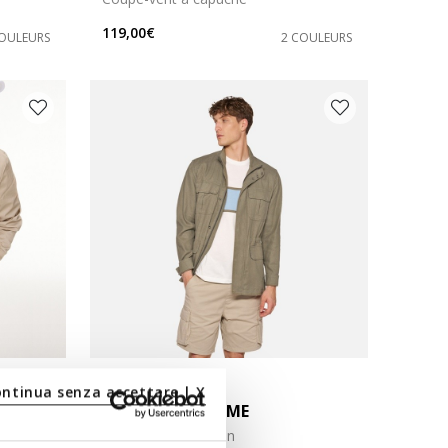
119,00€
COULEURS
2 COULEURS
DERNIERS PRIX D'ÉTÉ
ontinua senza accettare | X
RECANATI HOMME
Veste en lin et coton