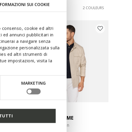
FORMAZIONI SUI COOKIE
149,00€
COULEURS
2 COULEURS
uo consenso, cookie ed altri
 ed annunci pubblicitari in
ntinuerai a navigare senza
igazione personalizzata sulla
es ed altri strumenti di
ue impostazioni, visita la
MARKETING
DERNIERS PRIX D'ÉTÉ
TUTTI
RECANATI HOMME
Veste en lin et coton