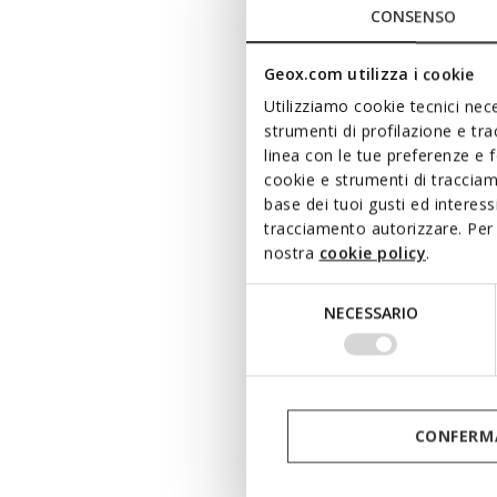
CONSENSO
57,00€
Geox.com utilizza i cookie
Utilizziamo cookie tecnici nece
strumenti di profilazione e tr
linea con le tue preferenze e 
cookie e strumenti di traccia
base dei tuoi gusti ed interes
tracciamento autorizzare. Per 
nostra
cookie policy
.
Selezione
NECESSARIO
del
consenso
DERNIERS
CONFERMA
JACO
Coupe-v