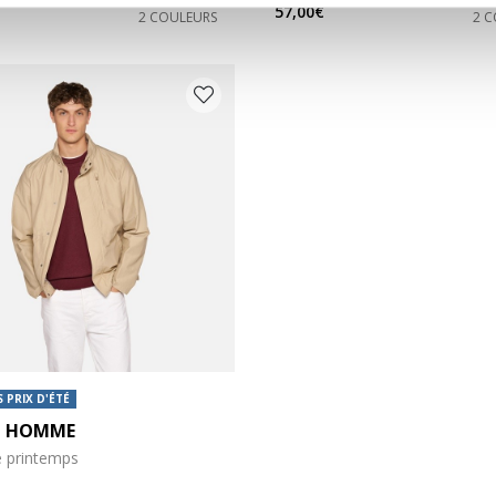
57,00€
2 COULEURS
2 
 PRIX D'ÉTÉ
T HOMME
e printemps