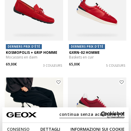
DERNIERS PRIX D'ÉTÉ
DERNIERS PRIX D'ÉTÉ
KOSMOPOLIS + GRIP HOMME
GXRN-02 HOMME
Mocassins en daim
Baskets en cuir
69,00€
65,00€
3 COULEURS
5 COULEURS
continua senza accettare | X
CONSENSO
DETTAGLI
INFORMAZIONI SUI COOKIE