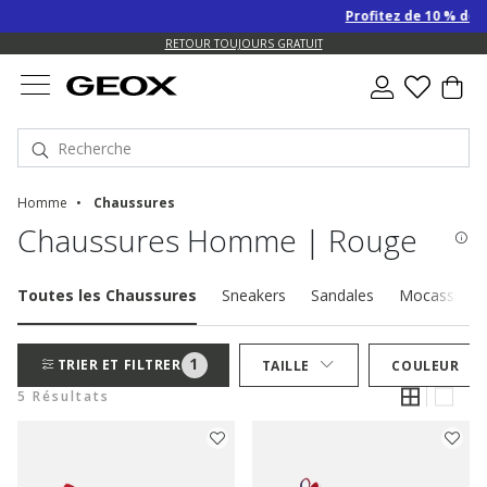
Profitez de 10 % de re
US.
RETOUR TOUJOURS GRATUIT
Homme
Chaussures
Chaussures Homme | Rouge
Toutes les Chaussures
Sneakers
Sandales
Mocassins
1
TRIER ET FILTRER
TAILLE
COULEUR
5 Résultats