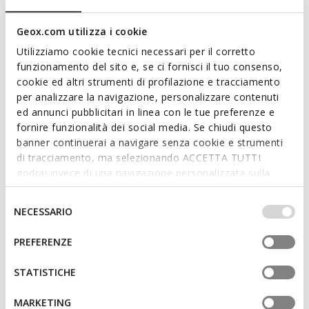
DERNIERS PRIX D'ÉTÉ
DERNIERS PRIX D'ÉTÉ
Geox.com utilizza i cookie
ARCHIVE SNAKE HOMME
GXRN-01 HOMME
Utilizziamo cookie tecnici necessari per il corretto
Baskets basse Vintage
Baskets en cuir
funzionamento del sito e, se ci fornisci il tuo consenso,
99,00€
69,00€
3 COULEURS
4 COULEURS
cookie ed altri strumenti di profilazione e tracciamento
per analizzare la navigazione, personalizzare contenuti
ed annunci pubblicitari in linea con le tue preferenze e
fornire funzionalità dei social media. Se chiudi questo
banner continuerai a navigare senza cookie e strumenti
di tracciamento, ma selezionando ACCETTA TUTTI
godrai invece di una navigazione personalizzata sulla
base dei tuoi gusti ed interessi. Selezionando
IMPOSTAZIONI potrai anche scegliere quali cookies ed
Selezione
NECESSARIO
altri strumenti di tracciamento autorizzare. Per maggiori
del
informazioni o per modificare in qualsiasi momento le
consenso
PREFERENZE
tue impostazioni, visita la nostra
cookie policy
.
DERNIERS PRIX D'ÉTÉ
SPHERICA PLUS HOMME
STATISTICHE
Baskets slip in
85,00€
15 COULEURS
MARKETING