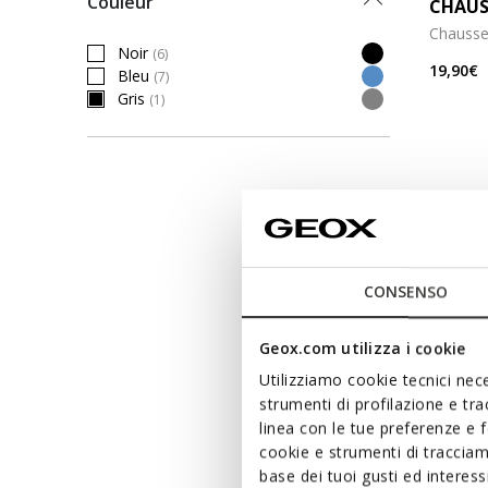
Couleur
CHAUS
Chausse
Noir
(6)
Refine by Couleur: Noir
19,90€
Bleu
(7)
Refine by Couleur: Bleu
Gris
(1)
selected Currently Refined by Couleur: Gris
CONSENSO
Geox.com utilizza i cookie
Utilizziamo cookie tecnici nece
strumenti di profilazione e tr
linea con le tue preferenze e 
cookie e strumenti di traccia
base dei tuoi gusti ed interes