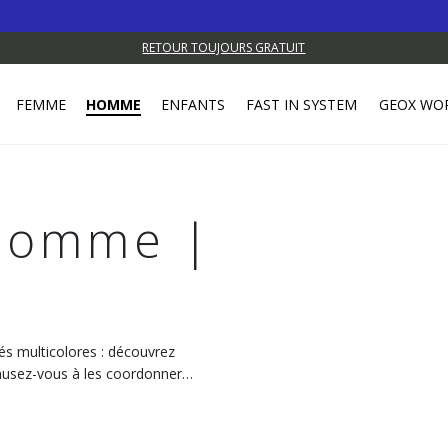
RETOUR TOUJOURS GRATUIT
FEMME
HOMME
ENFANTS
FAST IN SYSTEM
GEOX WO
Homme |
és multicolores : découvrez
musez-vous à les coordonner