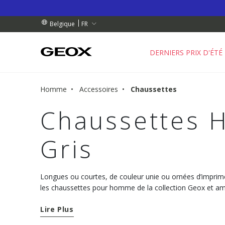
 RETRAIT PROCHE DE CHEZ VOUS.
NDES DE PLUS DE 99.00 €
NDES DE PLUS DE 99.00 €
FR
Belgique
DERNIERS PRIX D'ÉTÉ
Homme
Accessoires
Chaussettes
Chaussettes 
Gris
Longues ou courtes, de couleur unie ou ornées d’imprim
les chaussettes pour homme de la collection Geox et a
avec tous vos looks.
Lire Plus