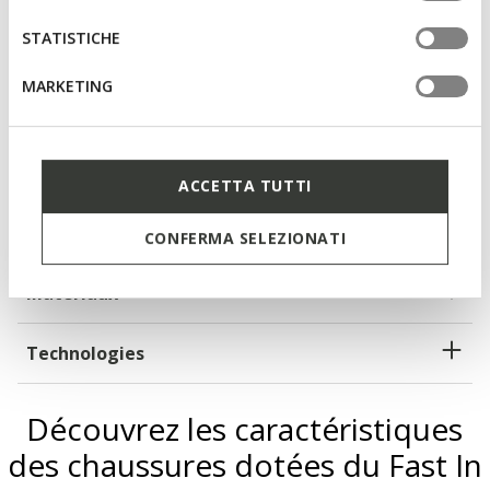
tue impostazioni, visita la nostra
cookie policy
.
STATISTICHE
Amorti renforcé, grâce au Système Zéro Shock
MARKETING
Fast In System : enfilage facile et rapide sans les mains
Chaussures légères
Lacets élastiques pour ajuster le chaussant; Semelle
ACCETTA TUTTI
intérieure amovible
CONFERMA SELEZIONATI
Matériaux
Technologies
Découvrez les caractéristiques
des chaussures dotées du Fast In