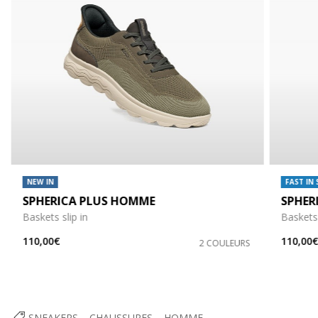
NEW IN
FAST IN
SPHERICA PLUS HOMME
SPHER
Baskets slip in
Baskets 
110,00€
110,00
2 COULEURS
SNEAKERS
CHAUSSURES
HOMME