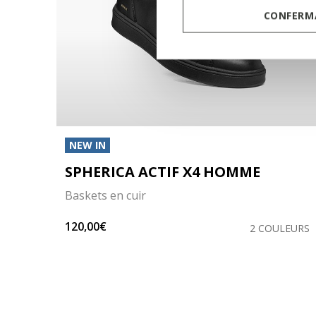
CONFERMA
NEW IN
SPHERICA ACTIF X4 HOMME
Baskets en cuir
120,00€
LEURS
2 COULEURS