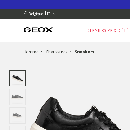
 RETRAIT PROCHE DE CHEZ VOUS.
NDES DE PLUS DE 99.00 €
NDES DE PLUS DE 99.00 €
FR
Belgique
DERNIERS PRIX D'ÉTÉ
Homme
Chaussures
Sneakers