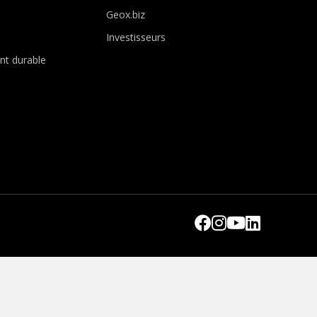
Geox.biz
Investisseurs
t durable