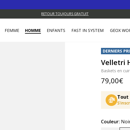
RETOUR TOUJOURS GRATUIT
FEMME
HOMME
ENFANTS
FAST IN SYSTEM
GEOX WO
DERNIERS PRI
Velletr
Baskets en cuir
79,00€
Tout 
S’insc
Couleur:
Noi