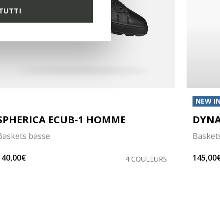
TUTTI
NEW I
SPHERICA ECUB-1 HOMME
DYN
Baskets basse
Baskets
140,00€
145,00
4 COULEURS