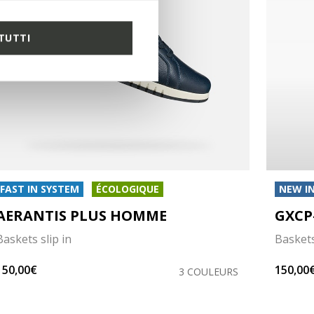
TUTTI
FAST IN SYSTEM
ÉCOLOGIQUE
NEW I
AERANTIS PLUS HOMME
GXCP
Baskets slip in
Baskets
150,00€
150,00
3 COULEURS