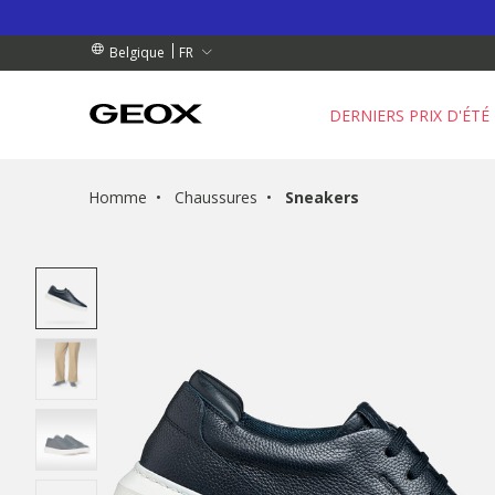
 RETRAIT PROCHE DE CHEZ VOUS.
NDES DE PLUS DE 99.00 €
NDES DE PLUS DE 99.00 €
FR
Belgique
DERNIERS PRIX D'ÉTÉ
Homme
Chaussures
Sneakers