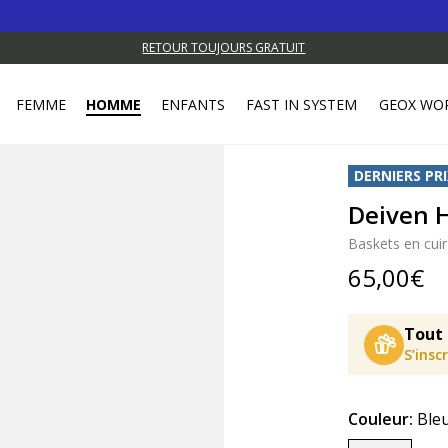
RETOUR TOUJOURS GRATUIT
FEMME
HOMME
ENFANTS
FAST IN SYSTEM
GEOX WO
DERNIERS PRI
Deiven
Baskets en cuir
65,00€
Tout 
S’insc
Couleur:
Ble