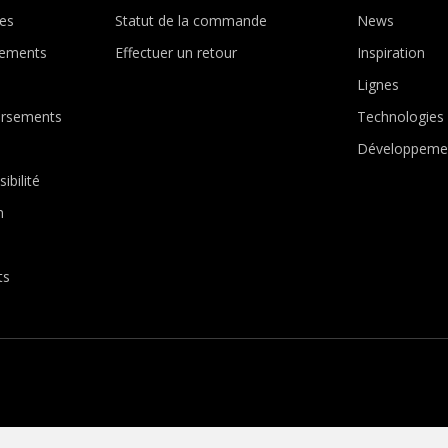
es
Statut de la commande
News
ements
Effectuer un retour
Inspiration
Lignes
ursements
Technologies
Développemen
ibilité
n
ts