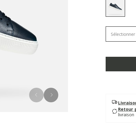
selected
Sélectionner 
Livrais
Retour 
livraison