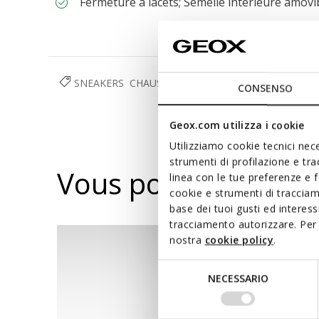
Fermeture à lacets; Semelle intérieure amovi
SNEAKERS
CHAUSSURES
HOMME
CONSENSO
Geox.com utilizza i cookie
Utilizziamo cookie tecnici nece
strumenti di profilazione e tr
Vous pourriez aussi
linea con le tue preferenze e 
cookie e strumenti di traccia
base dei tuoi gusti ed interes
tracciamento autorizzare. Per 
nostra
cookie policy
.
Selezione
NECESSARIO
del
consenso