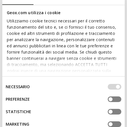
Description
Sneakers basses pour petite fille, au design essentiel
Geox.com utilizza i cookie
d’inspiration tennis. Proposées ici en blanc et jaune clair, les
Utilizziamo cookie tecnici necessari per il corretto
Eclyper sont le modèle idéal pour compléter les minilooks
funzionamento del sito e, se ci fornisci il tuo consenso,
décontractés de tous les jours. Réalisées en matière à effet
cookie ed altri strumenti di profilazione e tracciamento
cuir, ces chaussures sont souples, respirantes et pratiques à
per analizzare la navigazione, personalizzare contenuti
ajuster, grâce à leur fermeture pratique à double scratch.
ed annunci pubblicitari in linea con le tue preferenze e
CODE PRODUIT:
B555MA000BCC1372
Lire plus
fornire funzionalità dei social media. Se chiudi questo
banner continuerai a navigare senza cookie e strumenti
di tracciamento, ma selezionando ACCETTA TUTTI
Caractéristiques
godrai invece di una navigazione personalizzata sulla
base dei tuoi gusti ed interessi. Selezionando
Enfilage facile et rapide
IMPOSTAZIONI potrai anche scegliere quali cookies ed
Selezione
NECESSARIO
altri strumenti di tracciamento autorizzare. Per maggiori
Fermeture à scratch; Semelle intérieure amovible
del
informazioni o per modificare in qualsiasi momento le
consenso
PREFERENZE
tue impostazioni, visita la nostra
cookie policy
.
Matériaux
STATISTICHE
MARKETING