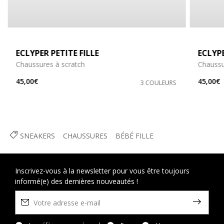
ECLYPER PETITE FILLE
ECLYP
Chaussures à scratch
Chaussu
45,00€
45,00€
3 COULEURS
SNEAKERS
CHAUSSURES
BÉBÉ FILLE
Inscrivez-vous à la newsletter pour vous être toujours
informé(e) des dernières nouveautés !