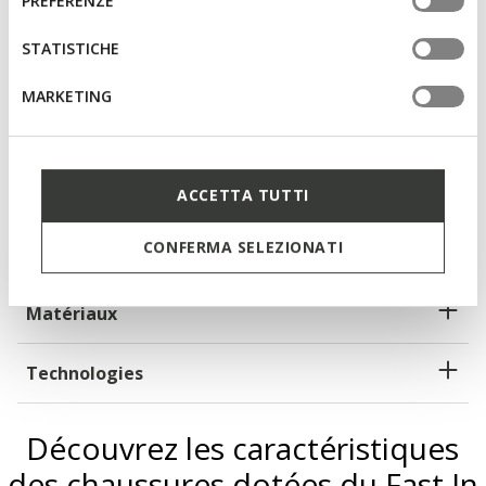
PREFERENZE
tue impostazioni, visita la nostra
cookie policy
.
STATISTICHE
Amorti optimal qui offre protection et absorption des
impacts et des sollicitations
MARKETING
Fast In System : enfilage facile et rapide sans les mains
Chaussures légères
ACCETTA TUTTI
Lacets élastiques pour ajuster le chaussant; Semelle
intérieure amovible
CONFERMA SELEZIONATI
Matériaux
Technologies
Découvrez les caractéristiques
des chaussures dotées du Fast In