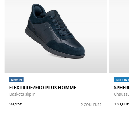
NEW IN
FAST IN
FLEXTRIDEZERO PLUS HOMME
SPHER
Baskets slip in
Chaussur
99,95€
130,00
2 COULEURS