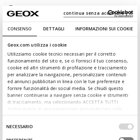
Livraison standard gratuite
en 2-3 jours ouvrables
continua senza accettare | X
Retour gratuit
dans un délai de 30 jours à compter de
la livraison
CONSENSO
DETTAGLI
INFORMAZIONI SUI COOKIE
Description
Geox.com utilizza i cookie
Sneaker homme ultra-respirant, qui se distingue par son
Utilizziamo cookie tecnici necessari per il corretto
enfilage simple et rapide sans les mains. Proposée ici dans
funzionamento del sito e, se ci fornisci il tuo consenso,
une version classique bleu marine, elle arbore une empeigne
cookie ed altri strumenti di profilazione e tracciamento
en cuir foulonné au look active-chic. Aerantis™ Plus est
per analizzare la navigazione, personalizzare contenuti
parfaite pour la vie en ville, pour des pieds confortables et
ed annunci pubblicitari in linea con le tue preferenze e
frais du matin au soir.
fornire funzionalità dei social media. Se chiudi questo
CODE PRODUIT:
U65MUA00046C4002
Lire plus
banner continuerai a navigare senza cookie e strumenti
di tracciamento, ma selezionando ACCETTA TUTTI
godrai invece di una navigazione personalizzata sulla
Caractéristiques
base dei tuoi gusti ed interessi. Selezionando
IMPOSTAZIONI potrai anche scegliere quali cookies ed
Selezione
NECESSARIO
altri strumenti di tracciamento autorizzare. Per maggiori
del
En achetant ce produit, vous soutenez les
informazioni o per modificare in qualsiasi momento le
consenso
tanneries certifiées Leather Working Group