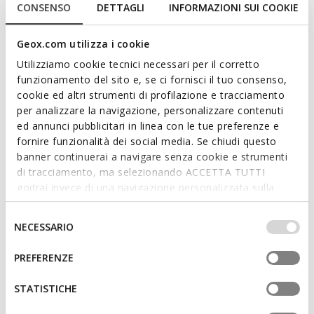
CONSENSO
DETTAGLI
INFORMAZIONI SUI COOKIE
TROUVER EN MAGASIN
Geox.com utilizza i cookie
Livraison standard gratuite
en 2-3 jours ouvrables
Utilizziamo cookie tecnici necessari per il corretto
Retour gratuit
dans un délai de 30 jours à compter de
la livraison
funzionamento del sito e, se ci fornisci il tuo consenso,
cookie ed altri strumenti di profilazione e tracciamento
per analizzare la navigazione, personalizzare contenuti
Description
ed annunci pubblicitari in linea con le tue preferenze e
fornire funzionalità dei social media. Se chiudi questo
Sneakers basses pour homme confortables et respirantes,
banner continuerai a navigare senza cookie e strumenti
mariage parfait d’inspiration active et de design intemporel.
di tracciamento, ma selezionando ACCETTA TUTTI
Proposées dans une combinaison de cuir velours et mesh,
godrai invece di una navigazione personalizzata sulla
pour un look sobre et quotidien, ces chaussures sont
base dei tuoi gusti ed interessi. Selezionando
déclinées ici dans une tonalité grise raffinée. Dotées d’une
IMPOSTAZIONI potrai anche scegliere quali cookies ed
Selezione
semelle extérieure amortie spéciale, les Snake Original sont
NECESSARIO
altri strumenti di tracciamento autorizzare. Per maggiori
del
pensées pour compléter avec une touche de style les looks
Lire plus
informazioni o per modificare in qualsiasi momento le
consenso
les plus décontractés.
PREFERENZE
tue impostazioni, visita la nostra
cookie policy
.
CODE PRODUIT:
U55MNA02214C1006
Caractéristiques
STATISTICHE
Chaussures légères