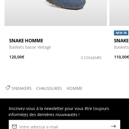
NEW IN
SNAKE HOMME
SNAK
Baskets basse Vintage
Baskets
120,00€
110,00
3 COULEURS
SNEAKERS
CHAUSSURES
HOMME
Inscrivez-vous à la newsletter pour vous être toujours
informé(e) des dernières nouveautés !