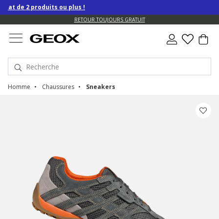
 de 2 produits ou plus !
US.
RETOUR TOUJOURS GRATUIT
Homme
Chaussures
Sneakers