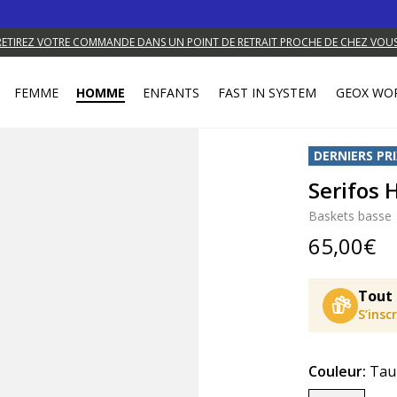
RETIREZ VOTRE COMMANDE DANS UN POINT DE RETRAIT PROCHE DE CHEZ VOUS
FEMME
HOMME
ENFANTS
FAST IN SYSTEM
GEOX WO
DERNIERS PRI
Serifos
Baskets basse
65,00€
Tout 
S’insc
Couleur:
Tau