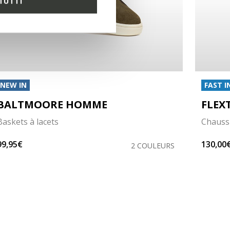
TUTTI
NEW IN
FAST I
BALTMOORE HOMME
FLEX
Baskets à lacets
Chaussu
99,95€
130,00
2 COULEURS