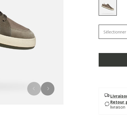
selected
Sélectionner 
Livrais
Retour 
livraison