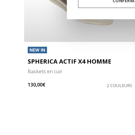
CONFERMA
NEW IN
ME
SPHERICA ACTIF X4 HOMME
Baskets en cuir
130,00€
LEURS
2 COULEURS