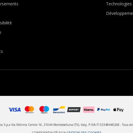
ursements
Technologies
Développemen
ibilité
n
ts
 S.p.a Via Feltrina Centro 16, 31044 Montebelluna (TV), Italy, P.IVA IT 03348440268 - Tous dro
CONFIDENTIALITÉ
LEGAL
GESTION DES COOKIES