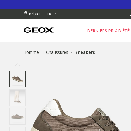
NDES DE PLUS DE 99.00 €
NDES DE PLUS DE 99.00 €
GRATUIT
FR
Belgique
DERNIERS PRIX D'ÉTÉ
Homme
Chaussures
Sneakers