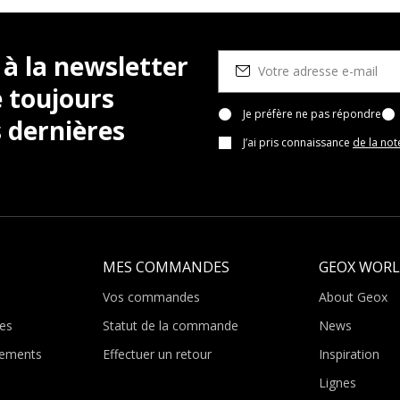
 à la newsletter
 toujours
Je préfère ne pas répondre
 dernières
J’ai pris connaissance
de la not
MES COMMANDES
GEOX WOR
Vos commandes
About Geox
es
Statut de la commande
News
ements
Effectuer un retour
Inspiration
Lignes