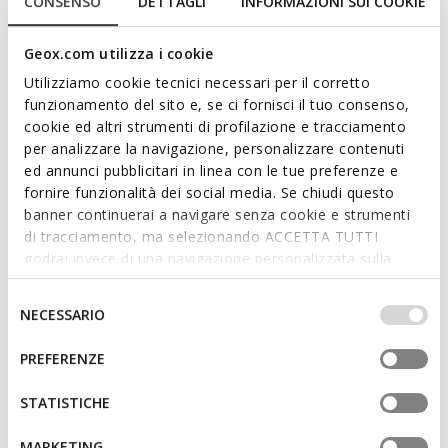
CONSENSO
DETTAGLI
INFORMAZIONI SUI COOKIE
tenues sport-casual modernes. Dans cette version bleu
marine, elle arbore une empeigne en tissu tressé et en daim.
Geox.com utilizza i cookie
Flextride R est synonyme de confort, de flexibilité et
d'élasticité à chaque pas.
Utilizziamo cookie tecnici necessari per il corretto
CODE PRODUIT:
U65N4A0ZI22C4002
funzionamento del sito e, se ci fornisci il tuo consenso,
cookie ed altri strumenti di profilazione e tracciamento
per analizzare la navigazione, personalizzare contenuti
Caractéristiques
ed annunci pubblicitari in linea con le tue preferenze e
fornire funzionalità dei social media. Se chiudi questo
Amorti optimal qui offre protection et absorption des
banner continuerai a navigare senza cookie e strumenti
impacts et des sollicitations
di tracciamento, ma selezionando ACCETTA TUTTI
godrai invece di una navigazione personalizzata sulla
Flexibilité et élasticité grâce à l’Active Flexibility System
base dei tuoi gusti ed interessi. Selezionando
Chaussures légères
IMPOSTAZIONI potrai anche scegliere quali cookies ed
Selezione
NECESSARIO
altri strumenti di tracciamento autorizzare. Per maggiori
del
Fermeture à lacets
informazioni o per modificare in qualsiasi momento le
consenso
PREFERENZE
tue impostazioni, visita la nostra
cookie policy
.
STATISTICHE
Matériaux
MARKETING