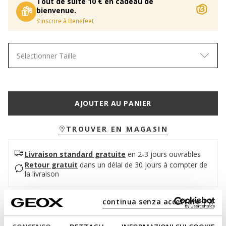
Tout de suite 10 € en cadeau de
bienvenue.
S’inscrire à Benefeet
Sélectionner Taille
AJOUTER AU PANIER
TROUVER EN MAGASIN
Livraison standard gratuite
en 2-3 jours ouvrables
Retour gratuit
dans un délai de 30 jours à compter de
la livraison
continua senza accettare | X
Description
Sneaker pour homme inspirée du running, idéale pour les