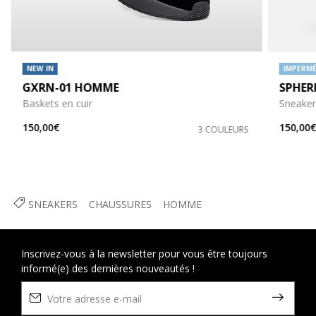
NEW IN
IMPERMÉ
GXRN-01 HOMME
SPHER
Baskets en cuir
Sneaker
150,00€
150,00
3 COULEURS
SNEAKERS
CHAUSSURES
HOMME
Inscrivez-vous à la newsletter pour vous être toujours
informé(e) des dernières nouveautés !