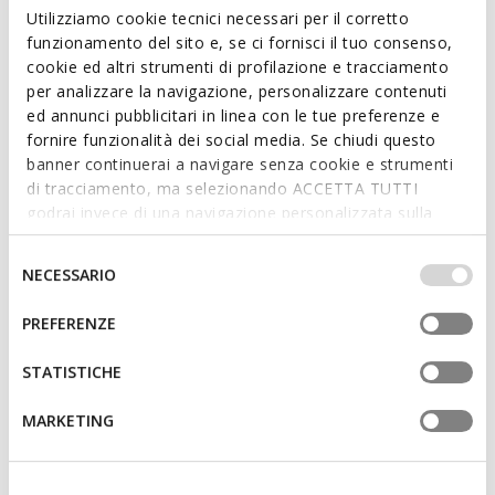
contemporaines. Dans cette teinte qui mélange le bleu
Utilizziamo cookie tecnici necessari per il corretto
marine et le blanc, elle présente une empeigne en matière
funzionamento del sito e, se ci fornisci il tuo consenso,
effet nubuck et cuir. Parfaite pour les tenues décontractées
cookie ed altri strumenti di profilazione e tracciamento
de tous les jours, la Sedral Court allie style et confort optimal.
per analizzare la navigazione, personalizzare contenuti
CODE PRODUIT:
U65M5C0EK9BC4211
ed annunci pubblicitari in linea con le tue preferenze e
fornire funzionalità dei social media. Se chiudi questo
banner continuerai a navigare senza cookie e strumenti
Caractéristiques
di tracciamento, ma selezionando ACCETTA TUTTI
godrai invece di una navigazione personalizzata sulla
Fermeture à lacets; Semelle intérieure amovible
base dei tuoi gusti ed interessi. Selezionando
IMPOSTAZIONI potrai anche scegliere quali cookies ed
Selezione
NECESSARIO
altri strumenti di tracciamento autorizzare. Per maggiori
del
Matériaux
informazioni o per modificare in qualsiasi momento le
consenso
PREFERENZE
tue impostazioni, visita la nostra
cookie policy
.
Technologies
STATISTICHE
MARKETING
Vous pourriez aussi aimer