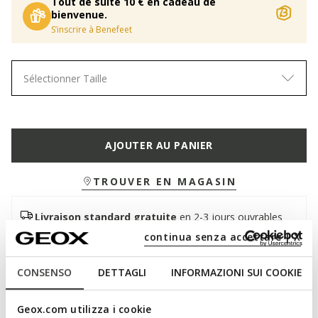
Tout de suite 10 € en cadeau de
bienvenue.
S’inscrire à Benefeet
Sélectionner Taille
AJOUTER AU PANIER
TROUVER EN MAGASIN
Livraison standard gratuite
en 2-3 jours ouvrables
Retour gratuit
dans un délai de 30 jours à compter de
continua senza accettare | X
la livraison
CONSENSO
DETTAGLI
INFORMAZIONI SUI COOKIE
Description
Geox.com utilizza i cookie
Sneaker pour homme d'inspiration tennis aux lignes