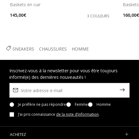
Baskets en cuir
Baskets
145,00€
160,00
3 COULEURS
SNEAKERS
CHAUSSURES
HOMME
Inscrivez-vous à la newsletter pour vous être toujours
informé(e) des dernières nouveautés !
Je préfère ne pas répondre
Femme
Homme
J’ai pris connaissance
de la note d’information
.
ACHETEZ