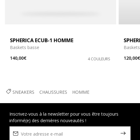
SPHERICA ECUB-1 HOMME
SPHER
Baskets basse
Baskets
140,00€
120,00
4 COULEURS
SNEAKERS
CHAUSSURES
HOMME
Inscrivez-vous à la newsletter pour vous être toujours
informé(e) des dernières nouveautés !