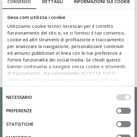
CONSENSO
DETTAGLI
INFORMAZIONI SUI COOKIE
Geox.com utilizza i cookie
Utilizziamo cookie tecnici necessari per il corretto
funzionamento del sito e, se ci fornisci il tuo consenso,
cookie ed altri strumenti di profilazione e tracciamento
per analizzare la navigazione, personalizzare contenuti
ed annunci pubblicitari in linea con le tue preferenze e
fornire funzionalità dei social media. Se chiudi questo
banner continuerai a navigare senza cookie e strumenti
di tracciamento, ma selezionando ACCETTA TUTTI
godrai invece di una navigazione personalizzata sulla
base dei tuoi gusti ed interessi. Selezionando
IMPOSTAZIONI potrai anche scegliere quali cookies ed
Selezione
NECESSARIO
altri strumenti di tracciamento autorizzare. Per maggiori
del
informazioni o per modificare in qualsiasi momento le
consenso
PREFERENZE
tue impostazioni, visita la nostra
cookie policy
.
STATISTICHE