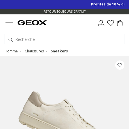
Profitez de 10 % de remise S
US.
RETOUR TOUJOURS GRATUIT
Homme
Chaussures
Sneakers