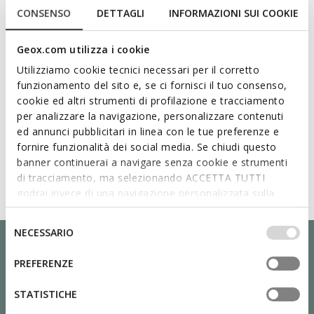
CONSENSO
DETTAGLI
INFORMAZIONI SUI COOKIE
Geox.com utilizza i cookie
Utilizziamo cookie tecnici necessari per il corretto
funzionamento del sito e, se ci fornisci il tuo consenso,
cookie ed altri strumenti di profilazione e tracciamento
per analizzare la navigazione, personalizzare contenuti
ed annunci pubblicitari in linea con le tue preferenze e
fornire funzionalità dei social media. Se chiudi questo
banner continuerai a navigare senza cookie e strumenti
di tracciamento, ma selezionando ACCETTA TUTTI
godrai invece di una navigazione personalizzata sulla
base dei tuoi gusti ed interessi. Selezionando
IMPOSTAZIONI potrai anche scegliere quali cookies ed
Selezione
NECESSARIO
altri strumenti di tracciamento autorizzare. Per maggiori
del
informazioni o per modificare in qualsiasi momento le
consenso
PREFERENZE
tue impostazioni, visita la nostra
cookie policy
.
STATISTICHE