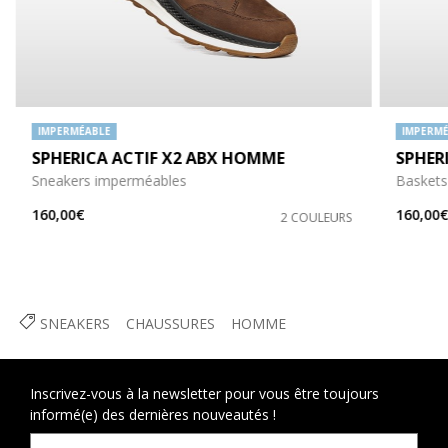
IMPERMÉABLE
IMPERMÉ
SPHERICA ACTIF X2 ABX HOMME
SPHER
Sneakers imperméables
Baskets
160,00€
160,00
2 COULEURS
SNEAKERS
CHAUSSURES
HOMME
Inscrivez-vous à la newsletter pour vous être toujours
informé(e) des dernières nouveautés !