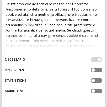
épurées. Proposée ici dans une variante blanche polyvalente,
Utilizziamo cookie tecnici necessari per il corretto
elle présente une empeigne en matière effet cuir foulé au
funzionamento del sito e, se ci fornisci il tuo consenso,
style contemporain. Confortable et respirant, Serifos apporte
cookie ed altri strumenti di profilazione e tracciamento
une touche sport-chic à vos tenues quotidiennes.
per analizzare la navigazione, personalizzare contenuti
CODE PRODUIT:
U65LSC000BUC1000
ed annunci pubblicitari in linea con le tue preferenze e
fornire funzionalità dei social media. Se chiudi questo
banner continuerai a navigare senza cookie e strumenti
Caractéristiques
di tracciamento, ma selezionando ACCETTA TUTTI
godrai invece di una navigazione personalizzata sulla
Fermeture à lacets; Semelle intérieure amovible
base dei tuoi gusti ed interessi. Selezionando
IMPOSTAZIONI potrai anche scegliere quali cookies ed
Selezione
NECESSARIO
altri strumenti di tracciamento autorizzare. Per maggiori
del
Matériaux
informazioni o per modificare in qualsiasi momento le
consenso
PREFERENZE
tue impostazioni, visita la nostra
cookie policy
.
Technologies
STATISTICHE
MARKETING
Vous pourriez aussi aimer