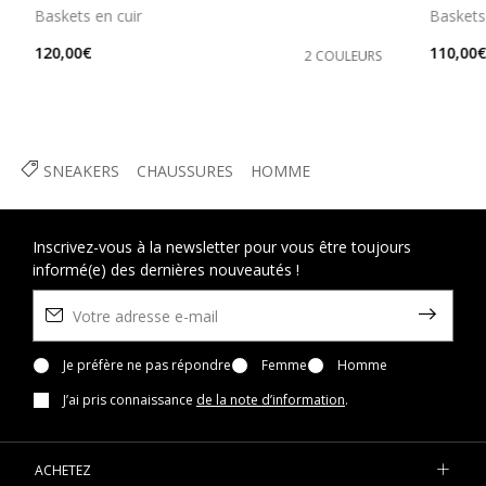
Baskets en cuir
Baskets 
120,00€
110,00
2 COULEURS
SNEAKERS
CHAUSSURES
HOMME
Inscrivez-vous à la newsletter pour vous être toujours
informé(e) des dernières nouveautés !
Je préfère ne pas répondre
Femme
Homme
J’ai pris connaissance
de la note d’information
.
ACHETEZ