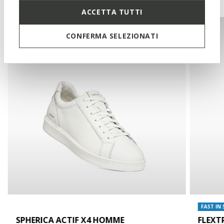
ACCETTA TUTTI
CONFERMA SELEZIONATI
FAST IN
SPHERICA ACTIF X4 HOMME
FLEXT