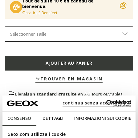
Tout de suite 10 € en cadeau de
bienvenue.
S’inscrire à Benefeet
Sélectionner Taille
AJOUTER AU PANIER
TROUVER EN MAGASIN
Livraison standard gratuite
en 2-3 jours ouvrables
Retour gratuit
dans un délai de 30 jours à compter de
continua senza accettare | X
la livraison
CONSENSO
DETTAGLI
INFORMAZIONI SUI COOKIE
Description
Geox.com utilizza i cookie
Sneaker basse pour homme au design urbain et aux lignes