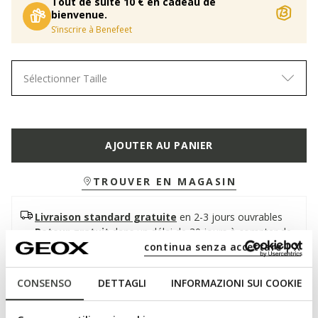
Tout de suite 10 € en cadeau de
bienvenue.
S’inscrire à Benefeet
Sélectionner Taille
AJOUTER AU PANIER
TROUVER EN MAGASIN
Livraison standard gratuite
en 2-3 jours ouvrables
Retour gratuit
dans un délai de 30 jours à compter de
la livraison
continua senza accettare | X
CONSENSO
DETTAGLI
INFORMAZIONI SUI COOKIE
Description
Sneaker basse pour homme aux lignes épurées et au design