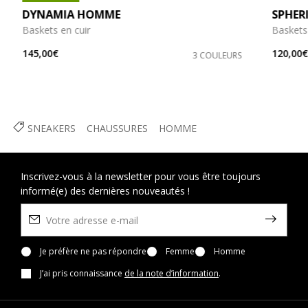
DYNAMIA HOMME
SPHER
Baskets en cuir
Baskets
145,00€
120,00
3 COULEURS
SNEAKERS
CHAUSSURES
HOMME
Inscrivez-vous à la newsletter pour vous être toujours
informé(e) des dernières nouveautés !
Je préfère ne pas répondre
Femme
Homme
J’ai pris connaissance
de la note d’information
.