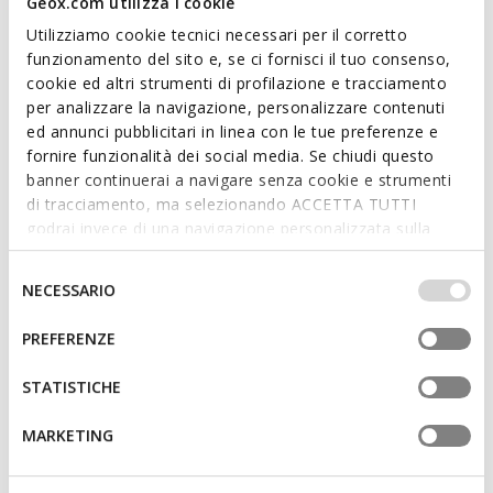
Geox.com utilizza i cookie
contemporain. Dans cette version dans les tons blancs, elle
Utilizziamo cookie tecnici necessari per il corretto
présente une empeigne en cuir et en daim au look
funzionamento del sito e, se ci fornisci il tuo consenso,
métropolitain. Baltmoore est idéale pour compléter les looks
cookie ed altri strumenti di profilazione e tracciamento
décontractés, garantissant le bien-être du pied tout au long
per analizzare la navigazione, personalizzare contenuti
de la journée.
ed annunci pubblicitari in linea con le tue preferenze e
CODE PRODUIT:
U65LDC09B22C1352
Lire plus
fornire funzionalità dei social media. Se chiudi questo
banner continuerai a navigare senza cookie e strumenti
di tracciamento, ma selezionando ACCETTA TUTTI
Caractéristiques
godrai invece di una navigazione personalizzata sulla
base dei tuoi gusti ed interessi. Selezionando
Fermeture à lacets; Semelle intérieure amovible
IMPOSTAZIONI potrai anche scegliere quali cookies ed
Selezione
NECESSARIO
altri strumenti di tracciamento autorizzare. Per maggiori
del
informazioni o per modificare in qualsiasi momento le
consenso
PREFERENZE
Matériaux
tue impostazioni, visita la nostra
cookie policy
.
STATISTICHE
Technologies
MARKETING