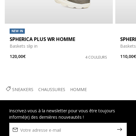
NEW IN
SPHERICA PLUS WR HOMME
SPHER
Baskets slip in
Baskets 
120,00€
110,00
4 COULEURS
SNEAKERS
CHAUSSURES
HOMME
Inscrivez-vous à la newsletter pour vous être toujours
informé(e) des dernières nouveautés !