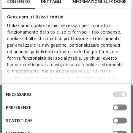
CONSENSO
DETTAGLI
INFORMAZIONI SUI COOKIE
Geox.com utilizza i cookie
Utilizziamo cookie tecnici necessari per il corretto
funzionamento del sito e, se ci fornisci il tuo consenso,
cookie ed altri strumenti di profilazione e tracciamento
per analizzare la navigazione, personalizzare contenuti
ed annunci pubblicitari in linea con le tue preferenze e
fornire funzionalità dei social media. Se chiudi questo
banner continuerai a navigare senza cookie e strumenti
di tracciamento, ma selezionando ACCETTA TUTTI
godrai invece di una navigazione personalizzata sulla
base dei tuoi gusti ed interessi. Selezionando
IMPOSTAZIONI potrai anche scegliere quali cookies ed
Selezione
NECESSARIO
altri strumenti di tracciamento autorizzare. Per maggiori
del
informazioni o per modificare in qualsiasi momento le
consenso
PREFERENZE
tue impostazioni, visita la nostra
cookie policy
.
STATISTICHE