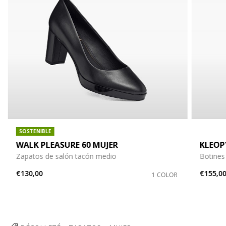
SOSTENIBLE
WALK PLEASURE 60 MUJER
KLEOP
Zapatos de salón tacón medio
Botines 
€130,00
€155,0
1 COLOR