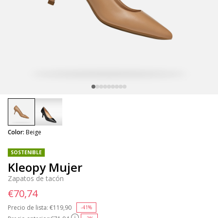
selected
Color:
Beige
SOSTENIBLE
Kleopy Mujer
Zapatos de tacón
€70,74
Precio de lista:
Price reduced from
€119,90
to
-41%