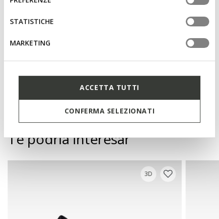
tue impostazioni, visita la nostra
cookie policy
.
Altura del tacón: 7 cm / 2,8"
STATISTICHE
Diseño sin cordones, para un calce más rápido
MARKETING
Materiales
ACCETTA TUTTI
Tecnología
CONFERMA SELEZIONATI
Te podría interesar
3D