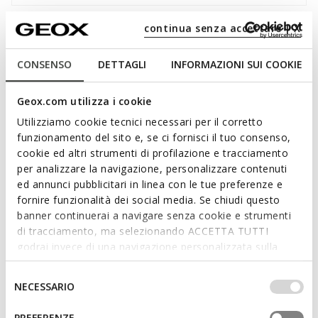
continua senza accettare | X
Descripción
Zapato de salón para mujer ligero y transpirable con un
CONSENSO
DETTAGLI
INFORMAZIONI SUI COOKIE
cómodo tacón bajo y fino que se caracteriza por su estilo
moderno y elegante. De napa suave de color beige, este
Geox.com utilizza i cookie
modelo es la mejor opción para completar los looks de
oficina o de noche a la vez que ofrece el máximo confort y
Utilizziamo cookie tecnici necessari per il corretto
bienestar al pie. Perfecto para quien busca un calzado versátil
funzionamento del sito e, se ci fornisci il tuo consenso,
sin renunciar al estilo, Kleopy añade un toque refinado a todo
cookie ed altri strumenti di profilazione e tracciamento
Leer más
tipo de looks.
per analizzare la navigazione, personalizzare contenuti
CÓDIGO DEL PRODUCTO:
D55YBA000TUC5000
ed annunci pubblicitari in linea con le tue preferenze e
Características
fornire funzionalità dei social media. Se chiudi questo
banner continuerai a navigare senza cookie e strumenti
di tracciamento, ma selezionando ACCETTA TUTTI
Con la compra de este producto, estás
godrai invece di una navigazione personalizzata sulla
contribuyendo a respaldar las curtidurías
base dei tuoi gusti ed interessi. Selezionando
certificadas por el Leather Working Group
IMPOSTAZIONI potrai anche scegliere quali cookies ed
Selezione
NECESSARIO
altri strumenti di tracciamento autorizzare. Per maggiori
del
Fácil y rápido de poner
informazioni o per modificare in qualsiasi momento le
consenso
PREFERENZE