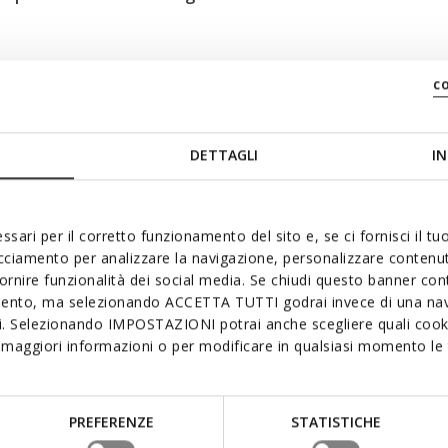
c
DETTAGLI
IN
ssari per il corretto funzionamento del sito e, se ci fornisci il t
acciamento per analizzare la navigazione, personalizzare contenuti
fornire funzionalità dei social media. Se chiudi questo banner co
mento, ma selezionando ACCETTA TUTTI godrai invece di una nav
si. Selezionando IMPOSTAZIONI potrai anche scegliere quali cooki
maggiori informazioni o per modificare in qualsiasi momento le t
PREFERENZE
STATISTICHE