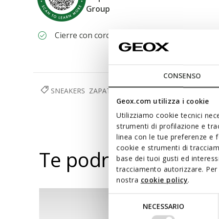
Group
Cierre con cordones; Plantilla desmontable
CONSENSO
SNEAKERS
ZAPATOS
HOMBRE
Geox.com utilizza i cookie
Utilizziamo cookie tecnici nece
strumenti di profilazione e tr
linea con le tue preferenze e 
cookie e strumenti di traccia
Te podría interesar
base dei tuoi gusti ed interes
tracciamento autorizzare. Per 
nostra
cookie policy
.
Selezione
NECESSARIO
del