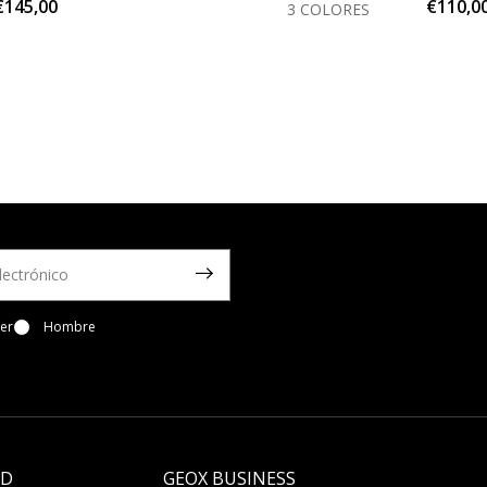
€145,00
€110,0
3 COLORES
er
Hombre
LD
GEOX BUSINESS