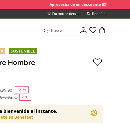
¡Aprovecha de un descuento EXTRA del 10% en los precios
Encontrar tienda
Benefeet
EA
SOSTENIBLE
re Hombre
el
Price reduced from
€99,90
to
-21%
€79,92
-1%
e bienvenida al instante.
bete en Benefeet