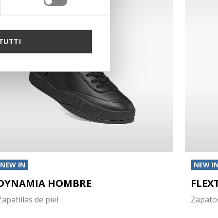
TUTTI
NEW IN
NEW I
DYNAMIA HOMBRE
FLEX
Zapatillas de piel
Zapatos