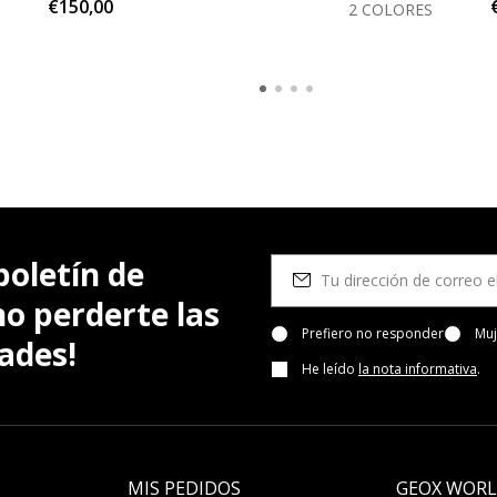
€150,00
2 COLORES
boletín de
no perderte las
Prefiero no responder
Muj
ades!
He leído
la nota informativa
.
MIS PEDIDOS
GEOX WOR