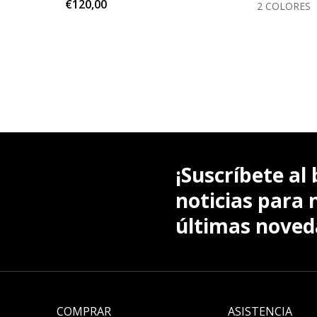
€120,00
LORES
2 COLORES
¡Suscríbete al 
noticias para 
últimas noved
COMPRAR
ASISTENCIA