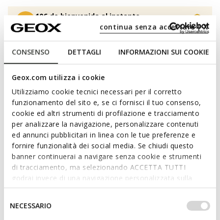
10€ de bienvenida al instante.
Inscríbete en Benefeet
continua senza accettare | X
CONSENSO
DETTAGLI
INFORMAZIONI SUI COOKIE
Seleccionar Talla
Geox.com utilizza i cookie
Utilizziamo cookie tecnici necessari per il corretto
funzionamento del sito e, se ci fornisci il tuo consenso,
AÑADIR A LA CESTA
cookie ed altri strumenti di profilazione e tracciamento
per analizzare la navigazione, personalizzare contenuti
ed annunci pubblicitari in linea con le tue preferenze e
ENCONTRAR EN TIENDA
fornire funzionalità dei social media. Se chiudi questo
banner continuerai a navigare senza cookie e strumenti
Entrega estándar gratuita
en 2-4 días laborables
di tracciamento, ma selezionando ACCETTA TUTTI
Devolución gratuita
en un plazo de 30 días a partir de
godrai invece di una navigazione personalizzata sulla
la fecha de entrega
base dei tuoi gusti ed interessi. Selezionando
IMPOSTAZIONI potrai anche scegliere quali cookies ed
Selezione
NECESSARIO
Descripción
altri strumenti di tracciamento autorizzare. Per maggiori
del