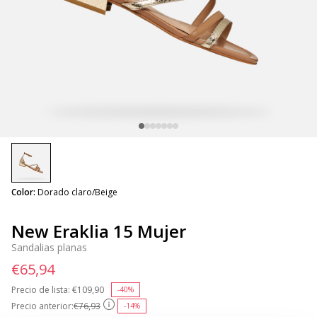
selected
Color:
Dorado claro/Beige
New Eraklia 15 Mujer
Sandalias planas
€65,94
Precio de lista:
Price reduced from
€109,90
to
-40%
Precio anterior:
€76,93
-14%