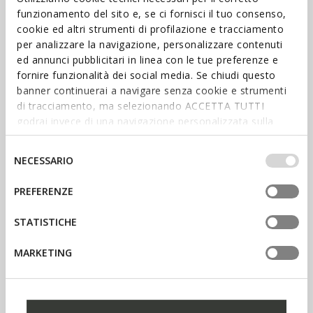
funzionamento del sito e, se ci fornisci il tuo consenso,
cookie ed altri strumenti di profilazione e tracciamento
per analizzare la navigazione, personalizzare contenuti
ed annunci pubblicitari in linea con le tue preferenze e
fornire funzionalità dei social media. Se chiudi questo
banner continuerai a navigare senza cookie e strumenti
di tracciamento, ma selezionando ACCETTA TUTTI
godrai invece di una navigazione personalizzata sulla
base dei tuoi gusti ed interessi. Selezionando
IMPOSTAZIONI potrai anche scegliere quali cookies ed
Selezione
NECESSARIO
altri strumenti di tracciamento autorizzare. Per maggiori
del
COMPRA MUJER
informazioni o per modificare in qualsiasi momento le
consenso
PREFERENZE
COMPRA HOMBRE
tue impostazioni, visita la nostra
cookie policy
.
STATISTICHE
MARKETING
VENTAJAS, EXPERIENCIAS Y
PREMIOS ESPECIALES TE ESTÁN
ESPERANDO