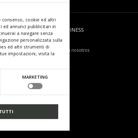
uo consenso, cookie ed altri
 ed annunci pubblicitari in
LD
GEOX BUSINESS
ntinuerai a navigare senza
igazione personalizzata sulla
Área B2B
es ed altri strumenti di
Trabaja con nosotros
ue impostazioni, visita la
Franquicias
Geox.biz
MARKETING
Inversores
TUTTI