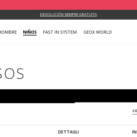
DEVOLUCIÓN SIEMPRE GRATUITA
HOMBRE
NIÑOS
FAST IN SYSTEM
GEOX WORLD
SOS
boletín de
c
no perderte las
Prefiero no responder
Muj
ades!
DETTAGLI
IN
He leído
la nota informativa
.