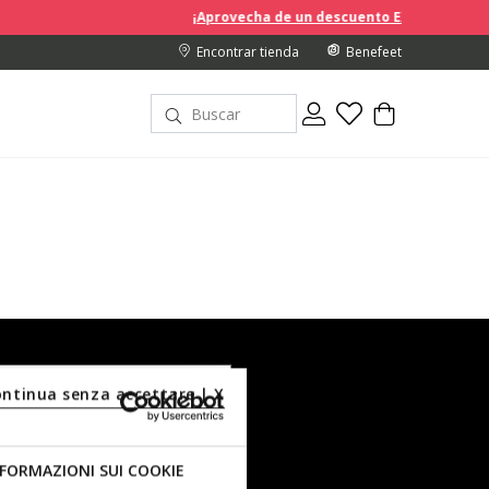
¡Aprovecha de un descuento EXTRA del 10% en 
Encontrar tienda
Benefeet
ontinua senza accettare | X
er
Hombre
FORMAZIONI SUI COOKIE