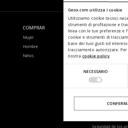
Geox.com utilizza i cookie
Utilizziamo cookie tecnici nece
strumenti di profilazione e tr
COMPRAR
ASISTENCIA
linea con le tue preferenze e 
cookie e strumenti di traccia
Mujer
Ayuda y Contactos
base dei tuoi gusti ed interes
Hombre
Preguntas frecuent
tracciamento autorizzare. Per 
Niños
Pedidos y Pagos
nostra
cookie policy
.
Envíos
Selezione
NECESSARIO
Devoluciones y Re
del
consenso
Guía de las tallas
Declaración de acce
Encontrar tienda
CONFERMA
Nota informativa s
confidencialidad
Seguridad de los p