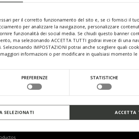
ssari per il corretto funzionamento del sito e, se ci fornisci il t
acciamento per analizzare la navigazione, personalizzare contenuti
MIS PEDIDOS
GEOX WOR
fornire funzionalità dei social media. Se chiudi questo banner co
mento, ma selezionando ACCETTA TUTTI godrai invece di una nav
Tus pedidos
About Geox
si. Selezionando IMPOSTAZIONI potrai anche scegliere quali cooki
es
Estado del pedido
News
maggiori informazioni o per modificare in qualsiasi momento le t
Efectuar una devolución
Inspiración
Líneas
PREFERENZE
STATISTICHE
embolsos
Tecnologías
Sostenibilidad
sibilidad
 SELEZIONATI
ACCETTA 
obre la
roductos