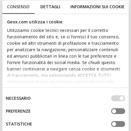
CONSENSO
DETTAGLI
INFORMAZIONI SUI COOKIE
Geox.com utilizza i cookie
Utilizziamo cookie tecnici necessari per il corretto
funzionamento del sito e, se ci fornisci il tuo consenso,
cookie ed altri strumenti di profilazione e tracciamento
per analizzare la navigazione, personalizzare contenuti
VENTILACIÓN ACTIVA
ed annunci pubblicitari in linea con le tue preferenze e
CLIMASANDAL SPRT MUJER
CLIMASANDAL 1.0 HOMBRE
fornire funzionalità dei social media. Se chiudi questo
Sandalias anatómicas
€99,90
1 COLOR
banner continuerai a navigare senza cookie e strumenti
€89,90
4 COLORES
di tracciamento, ma selezionando ACCETTA TUTTI
godrai invece di una navigazione personalizzata sulla
base dei tuoi gusti ed interessi. Selezionando
IMPOSTAZIONI potrai anche scegliere quali cookies ed
Selezione
NECESSARIO
altri strumenti di tracciamento autorizzare. Per maggiori
del
informazioni o per modificare in qualsiasi momento le
consenso
PREFERENZE
tue impostazioni, visita la nostra
cookie policy
.
STATISTICHE