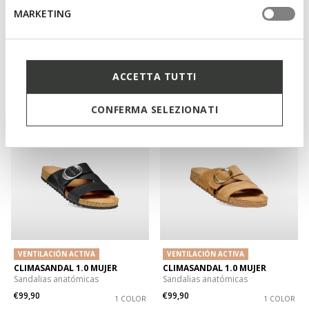
MARKETING
CLIMASANDAL 1.0 MUJER
CLIMASANDAL 1.0 MUJER
€99,90
€99,90
1 COLOR
1 COLOR
ACCETTA TUTTI
CONFERMA SELEZIONATI
VENTILACIÓN ACTIVA
VENTILACIÓN ACTIVA
CLIMASANDAL 1.0 MUJER
CLIMASANDAL 1.0 MUJER
Sandalias anatómicas
Sandalias anatómicas
€99,90
€99,90
1 COLOR
1 COLOR