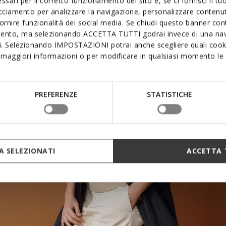
ssari per il corretto funzionamento del sito e, se ci fornisci il t
acciamento per analizzare la navigazione, personalizzare contenuti
fornire funzionalità dei social media. Se chiudi questo banner co
mento, ma selezionando ACCETTA TUTTI godrai invece di una nav
si. Selezionando IMPOSTAZIONI potrai anche scegliere quali cooki
maggiori informazioni o per modificare in qualsiasi momento le t
PREFERENZE
STATISTICHE
 SELEZIONATI
ACCETTA 