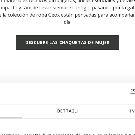
materiales técnicos ultraligeros, líneas esenciales y detall
compacto y fácil de llevar siempre contigo, pasando por la ga
e la colección de ropa Geox están pensadas para acompaña
día.
DESCUBRE LAS CHAQUETAS DE MUJER
c
acompañarte a cualquier parte
DETTAGLI
IN
transpirabilidad.