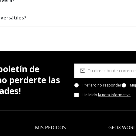
avera?
versátiles?
boletín de
no perderte las
Prefiero no responder
Muj
ades!
He leído
la nota informativa
.
MIS PEDIDOS
GEOX WOR