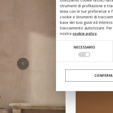
Utilizziamo cookie tecnici nece
strumenti di profilazione e tr
linea con le tue preferenze e 
cookie e strumenti di traccia
base dei tuoi gusti ed interes
tracciamento autorizzare. Per 
nostra
cookie policy
.
Selezione
NECESSARIO
del
consenso
CONFERMA