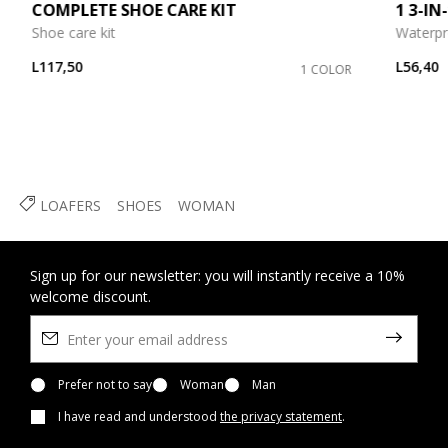
COMPLETE SHOE CARE KIT
1 3-I
Shoe care kit
Waterpr
L117,50
L56,40
1 COLOR
LOAFERS
SHOES
WOMAN
Sign up for our newsletter: you will instantly receive a 10%
welcome discount.
Prefer not to say
Woman
Man
I have read and understood
the privacy statement
.