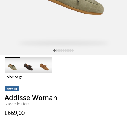
selected
Color:
Sage
NEW IN
Addisse Woman
Suede loafers
L669,00