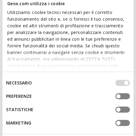
Geox.com utilizza i cookie
ITEM CODE:
D66AXB00022C3016
Read more
Utilizziamo cookie tecnici necessari per il corretto
funzionamento del sito e, se ci fornisci il tuo consenso,
cookie ed altri strumenti di profilazione e tracciamento
Features
per analizzare la navigazione, personalizzare contenuti
Quick and easy to put on
ed annunci pubblicitari in linea con le tue preferenze e
fornire funzionalità dei social media. Se chiudi questo
Thickness of sole: 1 cm / 0.4"
banner continuerai a navigare senza cookie e strumenti
di tracciamento, ma selezionando ACCETTA TUTTI
Slip-on design allows you to slide the foot in swiftly;
godrai invece di una navigazione personalizzata sulla
Removable insole
base dei tuoi gusti ed interessi. Selezionando
IMPOSTAZIONI potrai anche scegliere quali cookies ed
Selezione
NECESSARIO
altri strumenti di tracciamento autorizzare. Per maggiori
del
Materials
informazioni o per modificare in qualsiasi momento le
consenso
PREFERENZE
tue impostazioni, visita la nostra
cookie policy
.
Technologies
STATISTICHE
MARKETING