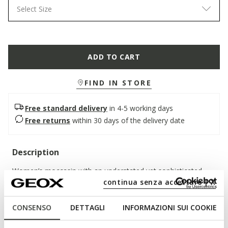
Select Size
ADD TO CART
FIND IN STORE
Free standard delivery
in 4-5 working days
Free returns
within 30 days of the delivery date
Description
Women’s moccasin with an understated yet sophisticated
continua senza accettare | X
style, the perfect companion for hectic days in the city. In this
sage green version, it features a soft suede upper with a
minimalist silhouette, enhanced by handcrafted details.
CONSENSO
DETTAGLI
INFORMAZIONI SUI COOKIE
Comfortable and breathable, Addisse adds a touch of
effortless elegance to everyday outfits.