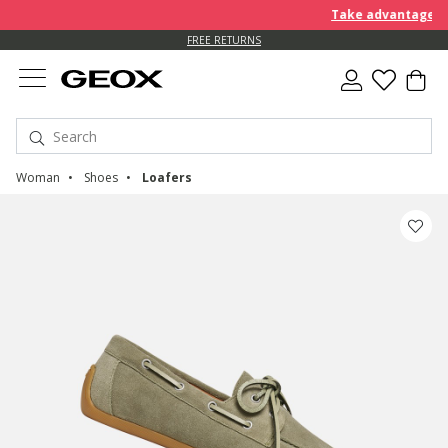
Take advantage of an EX
FREE RETURNS
Woman
Shoes
Loafers