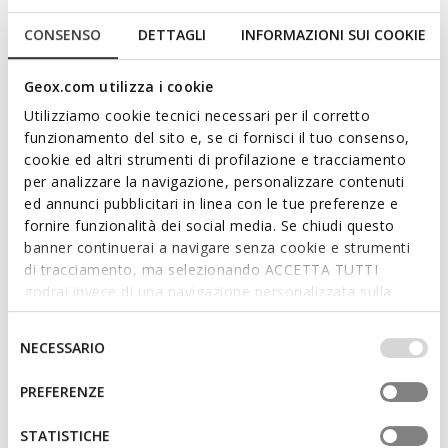
prove perfect for city days and be equally suited to travelling.
This attractive classic version has been made from soft
CONSENSO
DETTAGLI
INFORMAZIONI SUI COOKIE
suede in a versatile navy-blue palette for a mellow refined
aesthetic. Kosmopolis + Grip is a wardrobe standby that rests
Geox.com utilizza i cookie
on a gripping outsole ensuring excellent traction on wet
ground as well.
Utilizziamo cookie tecnici necessari per il corretto
Read more
ITEM CODE:
U35CFB00020C4064
funzionamento del sito e, se ci fornisci il tuo consenso,
cookie ed altri strumenti di profilazione e tracciamento
Features
per analizzare la navigazione, personalizzare contenuti
ed annunci pubblicitari in linea con le tue preferenze e
fornire funzionalità dei social media. Se chiudi questo
Ultra non-slip outsole for excellent grip,
banner continuerai a navigare senza cookie e strumenti
even in wet conditions
di tracciamento, ma selezionando ACCETTA TUTTI
godrai invece di una navigazione personalizzata sulla
Quick and easy to put on
base dei tuoi gusti ed interessi. Selezionando
Lightweight footwear
IMPOSTAZIONI potrai anche scegliere quali cookies ed
Selezione
NECESSARIO
altri strumenti di tracciamento autorizzare. Per maggiori
del
Slip-on design allows you to slide the foot in swiftly
informazioni o per modificare in qualsiasi momento le
consenso
PREFERENZE
tue impostazioni, visita la nostra
cookie policy
.
STATISTICHE