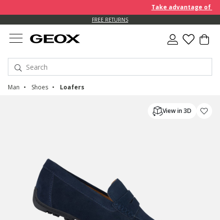
Take advantage of an EXT
FREE RETURNS
Man
Shoes
Loafers
View in 3D