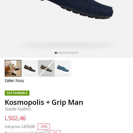
selected
Color:
Navy
SUSTAINABLE
Kosmopolis + Grip Man
Suede loafers
L502,46
List price:
Price reduced from
L679,00
to
-26%