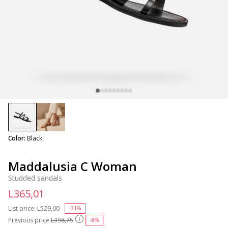
selected
Color:
Black
Maddalusia C Woman
Studded sandals
L365,01
List price:
Price reduced from
L529,00
to
-31%
Previous price:
L396,75
-8%