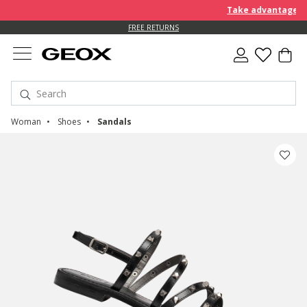
Take advantage of an EX
FREE RETURNS
Woman
Shoes
Sandals