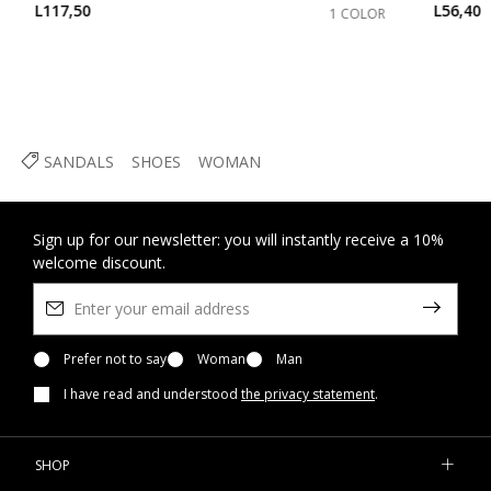
L117,50
L56,40
1 COLOR
SANDALS
SHOES
WOMAN
Sign up for our newsletter: you will instantly receive a 10%
welcome discount.
Prefer not to say
Woman
Man
I have read and understood
the privacy statement
.
SHOP