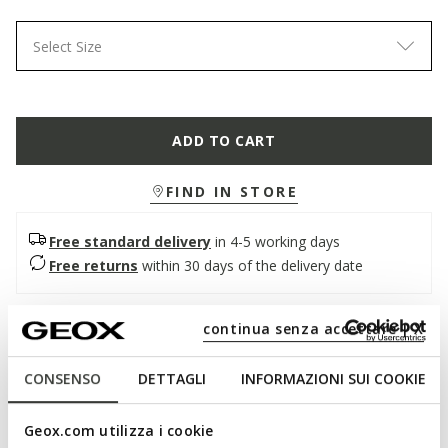
Select Size
ADD TO CART
FIND IN STORE
Free standard delivery
in 4-5 working days
Free returns
within 30 days of the delivery date
Description
continua senza accettare | X
A comfortable and lightweight women's flat sandal with an
CONSENSO
DETTAGLI
INFORMAZIONI SUI COOKIE
extremely feminine personality. In this elegant black version,
it has a smooth leather upper with decorative studs.
Breathable and comfortable, Maddalusia C enhances
Geox.com utilizza i cookie