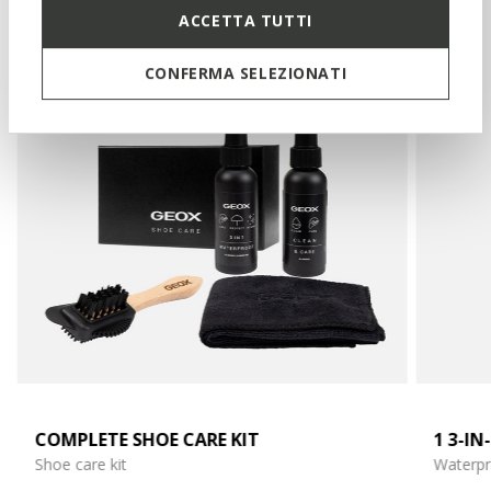
ACCETTA TUTTI
CONFERMA SELEZIONATI
COMPLETE SHOE CARE KIT
1 3-I
Shoe care kit
Waterpr