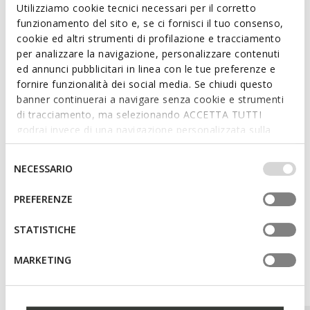
summer looks with a unique and bold style.
Utilizziamo cookie tecnici necessari per il corretto
ITEM CODE:
D65YMH0001JC9999
funzionamento del sito e, se ci fornisci il tuo consenso,
cookie ed altri strumenti di profilazione e tracciamento
per analizzare la navigazione, personalizzare contenuti
Features
ed annunci pubblicitari in linea con le tue preferenze e
fornire funzionalità dei social media. Se chiudi questo
Thickness of sole: 1,5 cm / 0,6"
banner continuerai a navigare senza cookie e strumenti
Buckle on the strap to adjust the fit
di tracciamento, ma selezionando ACCETTA TUTTI
godrai invece di una navigazione personalizzata sulla
base dei tuoi gusti ed interessi. Selezionando
IMPOSTAZIONI potrai anche scegliere quali cookies ed
Selezione
Materials
NECESSARIO
altri strumenti di tracciamento autorizzare. Per maggiori
del
informazioni o per modificare in qualsiasi momento le
consenso
PREFERENZE
Technologies
tue impostazioni, visita la nostra
cookie policy
.
STATISTICHE
MARKETING
You may also like