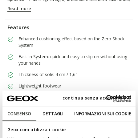
offering total, effortless comfort.
Read more
ITEM CODE:
D6818A0ZG22C8014
Features
Enhanced cushioning effect based on the Zero Shock
System
Fast In System: quick and easy to slip on without using
your hands
Thickness of sole: 4 cm / 1,6"
Lightweight footwear
Elasticated laces to adjust the fit; Removable insole
continua senza accettare | X
CONSENSO
DETTAGLI
INFORMAZIONI SUI COOKIE
Materials
Geox.com utilizza i cookie