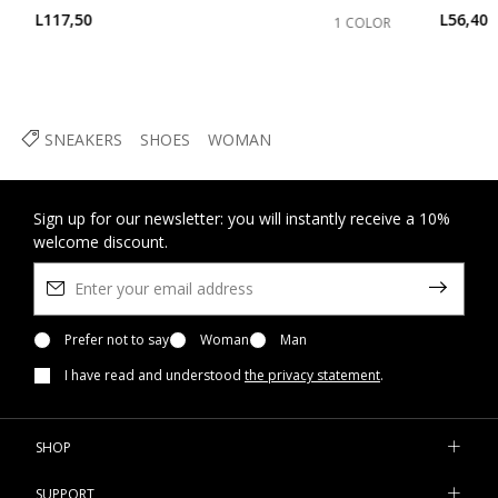
L117,50
L56,40
1 COLOR
SNEAKERS
SHOES
WOMAN
Sign up for our newsletter: you will instantly receive a 10%
welcome discount.
Prefer not to say
Woman
Man
I have read and understood
the privacy statement
.
SHOP
SUPPORT