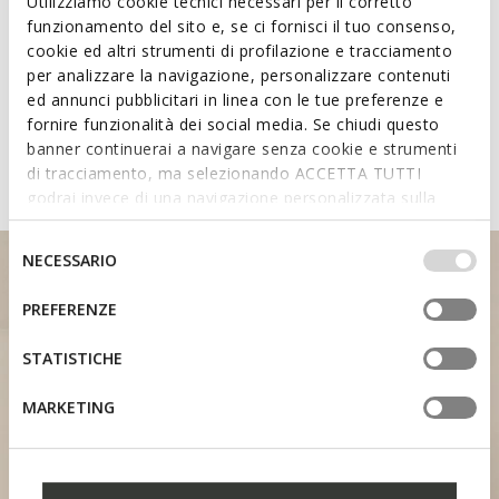
Technologies
Utilizziamo cookie tecnici necessari per il corretto
funzionamento del sito e, se ci fornisci il tuo consenso,
cookie ed altri strumenti di profilazione e tracciamento
Learn about the attributes of
per analizzare la navigazione, personalizzare contenuti
ed annunci pubblicitari in linea con le tue preferenze e
shoes featuring the Fast In
fornire funzionalità dei social media. Se chiudi questo
System
banner continuerai a navigare senza cookie e strumenti
di tracciamento, ma selezionando ACCETTA TUTTI
godrai invece di una navigazione personalizzata sulla
base dei tuoi gusti ed interessi. Selezionando
IMPOSTAZIONI potrai anche scegliere quali cookies ed
Selezione
NECESSARIO
altri strumenti di tracciamento autorizzare. Per maggiori
del
informazioni o per modificare in qualsiasi momento le
consenso
PREFERENZE
tue impostazioni, visita la nostra
cookie policy
.
STATISTICHE
HEEL SUPPORT
MARKETING