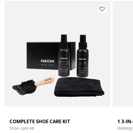
COMPLETE SHOE CARE KIT
1 3-I
Shoe care kit
Waterpr