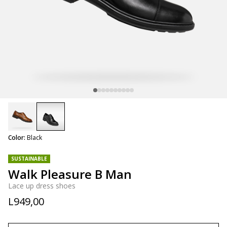
selected
Color:
Black
SUSTAINABLE
Walk Pleasure B Man
Lace up dress shoes
L949,00