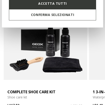
ACCETTA TUTTI
CONFERMA SELEZIONATI
COMPLETE SHOE CARE KIT
1 3-I
Shoe care kit
Waterpr