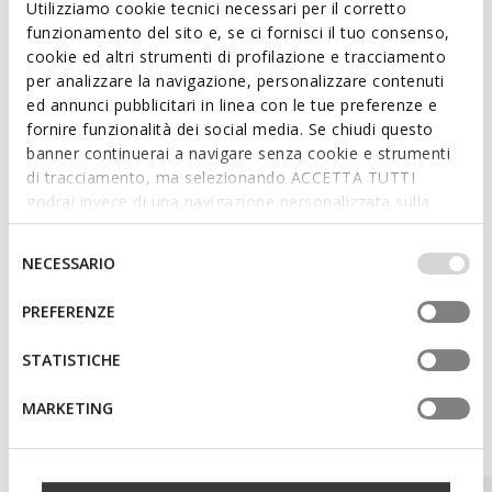
Utilizziamo cookie tecnici necessari per il corretto
funzionamento del sito e, se ci fornisci il tuo consenso,
cookie ed altri strumenti di profilazione e tracciamento
Features
per analizzare la navigazione, personalizzare contenuti
ed annunci pubblicitari in linea con le tue preferenze e
Enhanced cushioning effect based on the Zero Shock
System
fornire funzionalità dei social media. Se chiudi questo
banner continuerai a navigare senza cookie e strumenti
Lace fastening
di tracciamento, ma selezionando ACCETTA TUTTI
godrai invece di una navigazione personalizzata sulla
base dei tuoi gusti ed interessi. Selezionando
IMPOSTAZIONI potrai anche scegliere quali cookies ed
Selezione
Materials
NECESSARIO
altri strumenti di tracciamento autorizzare. Per maggiori
del
informazioni o per modificare in qualsiasi momento le
consenso
PREFERENZE
Technologies
tue impostazioni, visita la nostra
cookie policy
.
STATISTICHE
MARKETING
You may also like