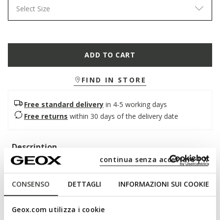
Select Size
ADD TO CART
FIND IN STORE
Free standard delivery
in 4-5 working days
Free returns
within 30 days of the delivery date
Description
continua senza accettare | X
A super-cushioned and breathable men's shoe, an authentic
blend of elegance and uncompromising comfort. In this
CONSENSO
DETTAGLI
INFORMAZIONI SUI COOKIE
classic black version, it features a soft smooth leather upper
with a contemporary design. Walk Pleasure B is suitable for
both special occasions and business looks.
Geox.com utilizza i cookie
ITEM CODE:
U657KB00043C9999