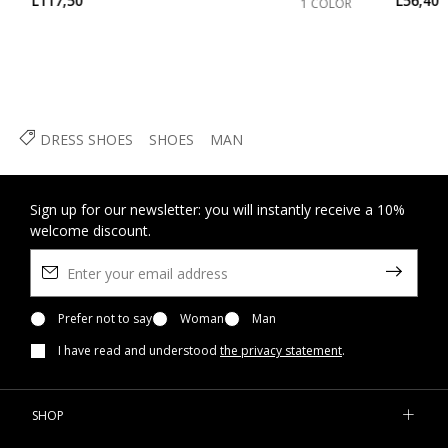
L117,50
L56,40
1 COLOR
DRESS SHOES
SHOES
MAN
Sign up for our newsletter: you will instantly receive a 10%
welcome discount.
Prefer not to say
Woman
Man
I have read and understood
the privacy statement
.
SHOP