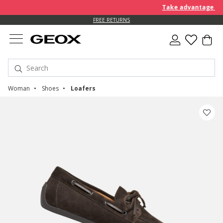
Take advantage of an
FREE RETURNS
Woman
Shoes
Loafers