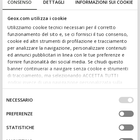
CONSENSO
DETTAGLI
INFORMAZIONI SUI COOKIE
A women’s loafer with an understated yet sophisticated style,
the perfect companion for hectic days in the city. In this
brown version, it features a soft suede upper with a clean
Geox.com utilizza i cookie
silhouette, enhanced by handcrafted details. Comfortable and
Utilizziamo cookie tecnici necessari per il corretto
breathable, Addisse adds a touch of effortless elegance to
funzionamento del sito e, se ci fornisci il tuo consenso,
everyday outfits.
cookie ed altri strumenti di profilazione e tracciamento
ITEM CODE:
D66AXB00022C6005
Read more
per analizzare la navigazione, personalizzare contenuti
ed annunci pubblicitari in linea con le tue preferenze e
fornire funzionalità dei social media. Se chiudi questo
Features
banner continuerai a navigare senza cookie e strumenti
di tracciamento, ma selezionando ACCETTA TUTTI
Quick and easy to put on
godrai invece di una navigazione personalizzata sulla
base dei tuoi gusti ed interessi. Selezionando
Thickness of sole: 1 cm / 0.4"
IMPOSTAZIONI potrai anche scegliere quali cookies ed
Selezione
NECESSARIO
Slip-on design allows you to slide the foot in swiftly;
altri strumenti di tracciamento autorizzare. Per maggiori
del
Removable insole
informazioni o per modificare in qualsiasi momento le
consenso
PREFERENZE
tue impostazioni, visita la nostra
cookie policy
.
STATISTICHE
Materials