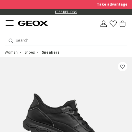
Take advantage of an 
FREE RETURNS
Woman
Shoes
Sneakers