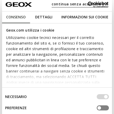
FIND IN STORE
continua senza accettare | X
Free standard delivery
in 3-4 working days
CONSENSO
DETTAGLI
INFORMAZIONI SUI COOKIE
Free returns
within 30 days of the delivery date
Geox.com utilizza i cookie
Description
Utilizziamo cookie tecnici necessari per il corretto
funzionamento del sito e, se ci fornisci il tuo consenso,
Sneaker for women designed to be slipped on quickly and
cookie ed altri strumenti di profilazione e tracciamento
easily without using your hands and meant for anyone
per analizzare la navigazione, personalizzare contenuti
seeking a practical everyday solution. This version in supple
ed annunci pubblicitari in linea con le tue preferenze e
black nappa ensures exceptional cushioning and an
fornire funzionalità dei social media. Se chiudi questo
extraordinary sensation of lightness as you walk. Spherica
banner continuerai a navigare senza cookie e strumenti
PLUS is the ideal way to lift casual looks with sporty verve
di tracciamento, ma selezionando ACCETTA TUTTI
while bringing the utmost comfort to day-to-day activities.
Read more
godrai invece di una navigazione personalizzata sulla
ITEM CODE:
D567MB00085C9999
base dei tuoi gusti ed interessi. Selezionando
IMPOSTAZIONI potrai anche scegliere quali cookies ed
Selezione
NECESSARIO
Features
altri strumenti di tracciamento autorizzare. Per maggiori
del
informazioni o per modificare in qualsiasi momento le
consenso
Enhanced cushioning effect based on the Zero Shock
PREFERENZE
tue impostazioni, visita la nostra
cookie policy
.
System