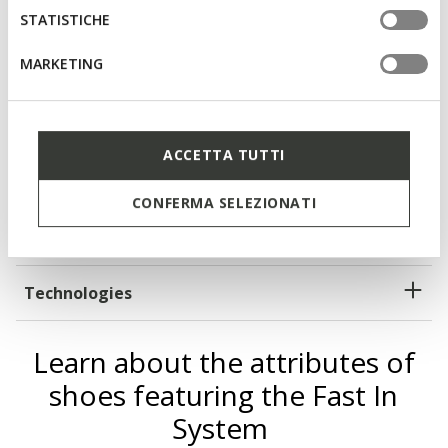
STATISTICHE
Fast In System: quick and easy to slip on without using
your hands
MARKETING
Thickness of sole: 4 cm / 1,6"
Lightweight footwear
ACCETTA TUTTI
Elasticated laces to adjust the fit; Removable insole
CONFERMA SELEZIONATI
Materials
Technologies
Learn about the attributes of
shoes featuring the Fast In
System