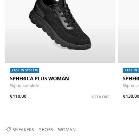
FAST IN SYSTEM
FAST IN
SPHERICA PLUS WOMAN
SPHER
Slip in sneakers
Slip in 
€110,00
€130,0
6 COLORS
SNEAKERS
SHOES
WOMAN