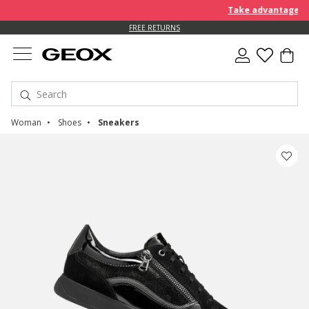
Take advantage of a
FREE RETURNS
Woman
Shoes
Sneakers