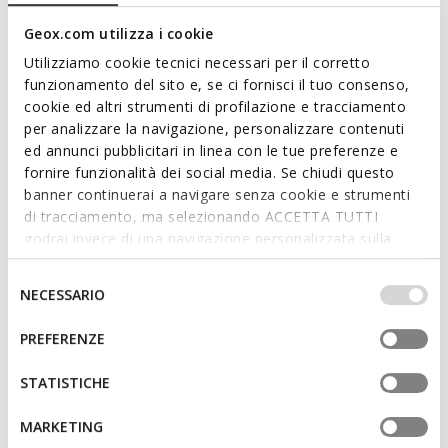
Women’s sneakers with a side zip, featuring modern lines and
a casual-chic aesthetic. Available in black and grey, they are
Geox.com utilizza i cookie
crafted from suede with glittery inserts. Breathable and
Utilizziamo cookie tecnici necessari per il corretto
comfortable, Maryemy adds a trendy touch to everyday
funzionamento del sito e, se ci fornisci il tuo consenso,
looks.
cookie ed altri strumenti di profilazione e tracciamento
ITEM CODE:
D653BC022QMC9036
per analizzare la navigazione, personalizzare contenuti
ed annunci pubblicitari in linea con le tue preferenze e
fornire funzionalità dei social media. Se chiudi questo
Features
banner continuerai a navigare senza cookie e strumenti
di tracciamento, ma selezionando ACCETTA TUTTI
Quick and easy to put on
godrai invece di una navigazione personalizzata sulla
Thickness of sole: 2,5 cm / 1"
base dei tuoi gusti ed interessi. Selezionando
IMPOSTAZIONI potrai anche scegliere quali cookies ed
Selezione
Lace and zip fastening; Removable insole
NECESSARIO
altri strumenti di tracciamento autorizzare. Per maggiori
del
informazioni o per modificare in qualsiasi momento le
consenso
PREFERENZE
tue impostazioni, visita la nostra
cookie policy
.
Materials
STATISTICHE
Technologies
MARKETING