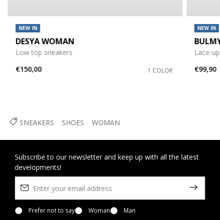
NEW IN
NEW IN
DESYA WOMAN
BULM
Low top sneakers
Lace-up
€150,00
€99,90
1 COLOR
SNEAKERS
SHOES
WOMAN
Subscribe to our newsletter and keep up with all the latest
developments!
Prefer not to say
Woman
Man