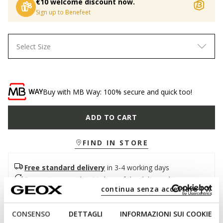
€10 welcome discount now.
Sign up to Benefeet
Select Size
Buy with MB Way: 100% secure and quick too!
ADD TO CART
FIND IN STORE
Free standard delivery
in 3-4 working days
Free returns
within 30 days of the delivery date
continua senza accettare | X
Description
CONSENSO
DETTAGLI
INFORMAZIONI SUI COOKIE