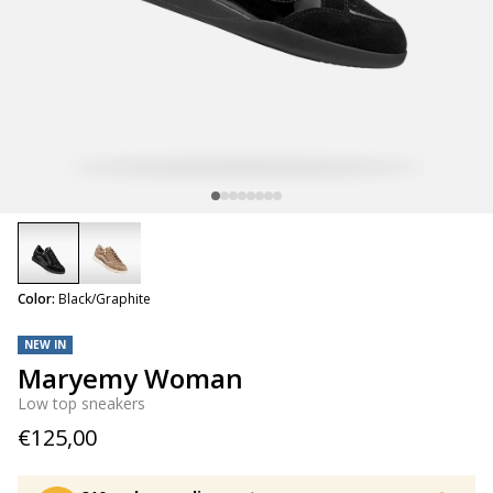
selected
Color:
Black/Graphite
NEW IN
Maryemy Woman
Low top sneakers
€125,00