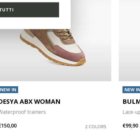
TUTTI
NEW IN
NEW I
DESYA ABX WOMAN
BUL
Waterproof trainers
Lace-u
€150,00
€99,90
2 COLORS