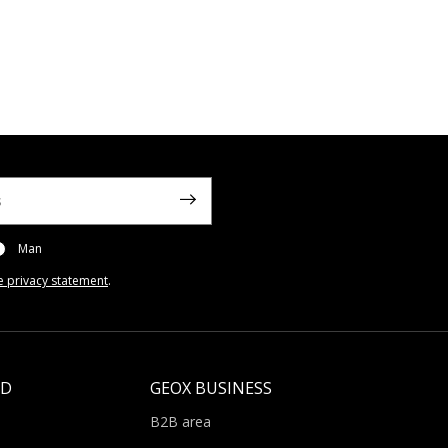
Man
e privacy statement
.
LD
GEOX BUSINESS
B2B area