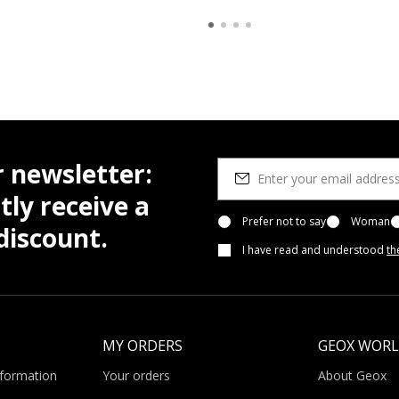
r newsletter:
tly receive a
Prefer not to say
Woman
iscount.
I have read and understood
th
MY ORDERS
GEOX WOR
nformation
Your orders
About Geox