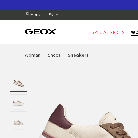
RDERS OVER 90.00 €
RDERS OVER 90.00 €
S
EN
Monaco
SPECIAL PRICES
W
Woman
Shoes
Sneakers