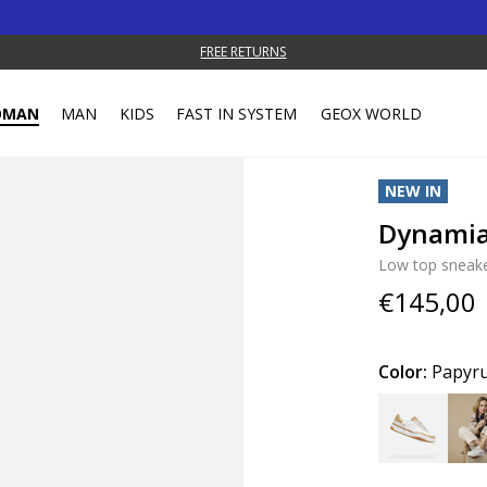
FREE RETURNS
OMAN
MAN
KIDS
FAST IN SYSTEM
GEOX WORLD
NEW IN
Dynami
Low top sneak
€145,00
Color:
Papyru