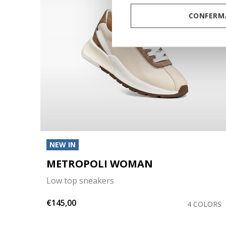
CONFERMA
NEW IN
METROPOLI WOMAN
Low top sneakers
€145,00
COLOR
4 COLORS