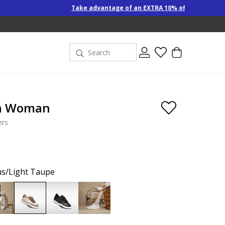
Take advantage of an EXTRA 10% off Special-Price product
a Woman
ers
s/Light Taupe
selected