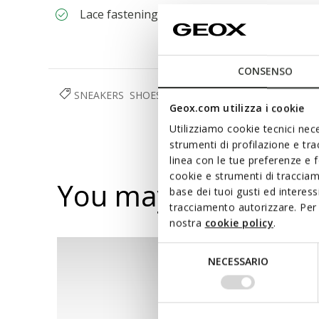
Lace fastening; Removable insole
CONSENSO
SNEAKERS
SHOES
WOMAN
Geox.com utilizza i cookie
Utilizziamo cookie tecnici nece
strumenti di profilazione e tr
linea con le tue preferenze e 
cookie e strumenti di traccia
You may also like
base dei tuoi gusti ed interes
tracciamento autorizzare. Per 
nostra
cookie policy
.
Selezione
NECESSARIO
del
consenso