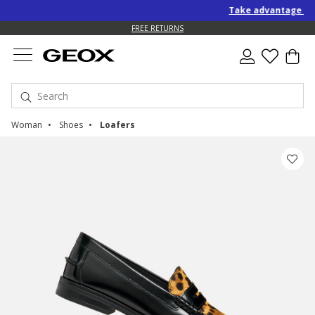
Take advantage of an
FREE RETURNS
Woman
Shoes
Loafers