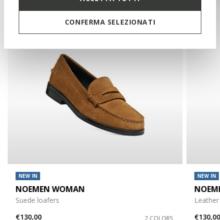
CONFERMA SELEZIONATI
NEW IN
NEW IN
NOEMEN WOMAN
NOEM
Suede loafers
Leather
€130,00
€130,0
2 COLORS