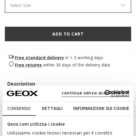
Select Size
ADD TO CART
Free standard delivery
in 1-3 working days
Free returns
within 30 days of the delivery date
Description
continua senza accettare | X
Women’s college-inspired loafer, ideal for trendy and modern
outfits. Crafted from soft leather with pony skin inserts, it
CONSENSO
DETTAGLI
INFORMAZIONI SUI COOKIE
comes in a version combining black and cognac. Comfortable
and breathable, Noemen combines traditional lines with
refined details.
Geox.com utilizza i cookie
ITEM CODE:
D680XA038QSC9209
Utilizziamo cookie tecnici necessari per il corretto