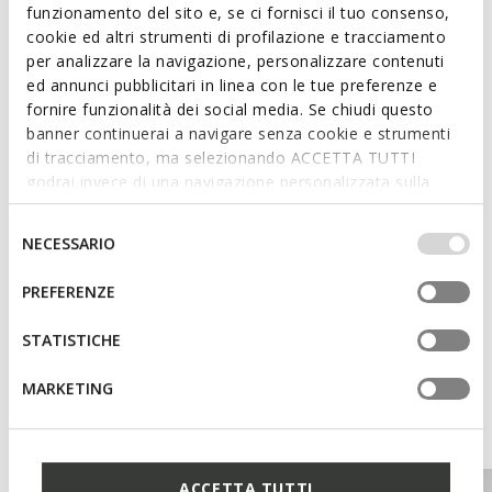
funzionamento del sito e, se ci fornisci il tuo consenso,
cookie ed altri strumenti di profilazione e tracciamento
Features
per analizzare la navigazione, personalizzare contenuti
Quick and easy to put on
ed annunci pubblicitari in linea con le tue preferenze e
fornire funzionalità dei social media. Se chiudi questo
Heel height: 2 cm / 0,8"
banner continuerai a navigare senza cookie e strumenti
di tracciamento, ma selezionando ACCETTA TUTTI
Slip-on design allows you to slide the foot in swiftly
godrai invece di una navigazione personalizzata sulla
base dei tuoi gusti ed interessi. Selezionando
IMPOSTAZIONI potrai anche scegliere quali cookies ed
Selezione
NECESSARIO
Materials
altri strumenti di tracciamento autorizzare. Per maggiori
del
informazioni o per modificare in qualsiasi momento le
consenso
PREFERENZE
tue impostazioni, visita la nostra
cookie policy
.
Technologies
STATISTICHE
MARKETING
You may also like
ACCETTA TUTTI