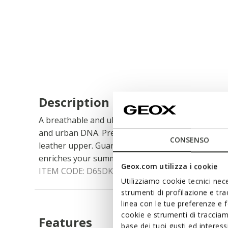
Description
A breathable and ultra-cushioned women's moccas
and urban DNA. Presented here in a classic beige 
CONSENSO
leather upper. Guaranteeing a light and comforta
enriches your summer outfits with a preppy touch
Geox.com utilizza i cookie
ITEM CODE:
D65DKB00043C9997
Utilizziamo cookie tecnici nece
strumenti di profilazione e tr
linea con le tue preferenze e 
cookie e strumenti di traccia
Features
base dei tuoi gusti ed interes