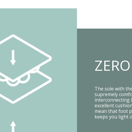
ZERO
The sole with th
supremely comfor
interconnecting l
excellent cushion
mean that foot p
keeps you light 