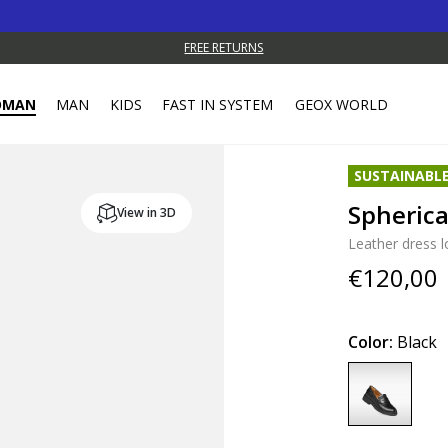
Take 
FREE RETURNS
OMAN
MAN
KIDS
FAST IN SYSTEM
GEOX WORLD
SUSTAINABL
Spheric
View in 3D
Leather dress l
€120,00
Color:
Black
selected