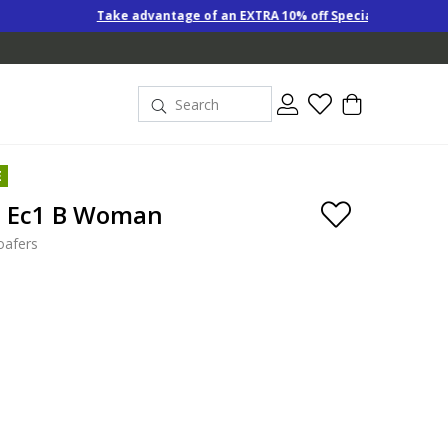
advantage of an EXTRA 10% off Special-Price products when you buy 2 
E
a Ec1 B Woman
oafers