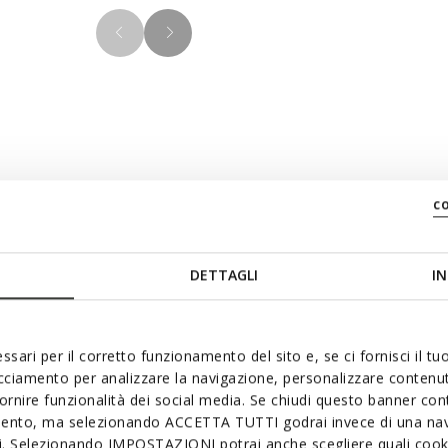
Materials
c
in with an authentic style
version, it has a soft smooth
DETTAGLI
IN
Technologi
ble walk, Spherica™ EC1 B
.
ssari per il corretto funzionamento del sito e, se ci fornisci il t
acciamento per analizzare la navigazione, personalizzare contenuti
fornire funzionalità dei social media. Se chiudi questo banner co
mento, ma selezionando ACCETTA TUTTI godrai invece di una nav
si. Selezionando IMPOSTAZIONI potrai anche scegliere quali cooki