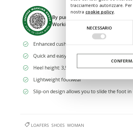
tracciamento autorizzare. Per 
nostra
cookie policy
.
By purchasing this product, you a
Selezione
Working Group certified tanneries
NECESSARIO
del
consenso
Enhanced cushioning effect based on the Ze
Quick and easy to put on
CONFERMA
Heel height: 3,5 cm / 1,4"
Lightweight footwear
Slip-on design allows you to slide the foot in
LOAFERS
SHOES
WOMAN