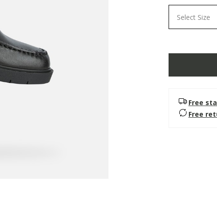
Select Size
Free sta
Free re