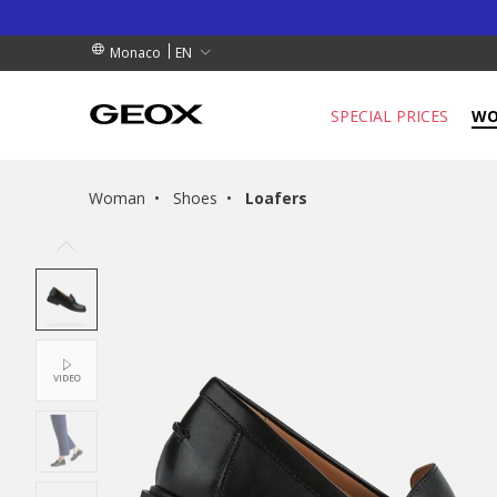
RDERS OVER 90.00 €
RDERS OVER 90.00 €
S
EN
Monaco
SPECIAL PRICES
W
Woman
Shoes
Loafers