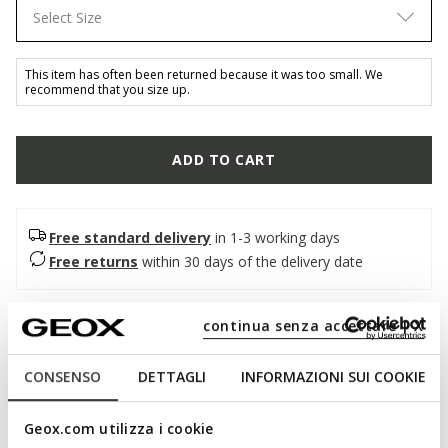
Select Size
This item has often been returned because it was too small. We
recommend that you size up.
ADD TO CART
Free standard delivery
in 1-3 working days
Free returns
within 30 days of the delivery date
Description
continua senza accettare | X
Lightweight refined loafer for men with a design that will
CONSENSO
DETTAGLI
INFORMAZIONI SUI COOKIE
perfectly complete business attire and formal outfits. This
unfussy black version boasts an elegant plain-leather upper
that is packed with impeccable stylishness while ensuring
Geox.com utilizza i cookie