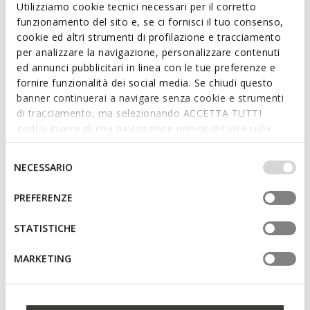
complete comfort. Recanati is the latest key addition to a city
Utilizziamo cookie tecnici necessari per il corretto
repertoire and rests on a leather outsole that guarantees
funzionamento del sito e, se ci fornisci il tuo consenso,
waterproofness and natural breathability.
Read more
cookie ed altri strumenti di profilazione e tracciamento
ITEM CODE:
U55HVD00043C9999
per analizzare la navigazione, personalizzare contenuti
ed annunci pubblicitari in linea con le tue preferenze e
Features
fornire funzionalità dei social media. Se chiudi questo
banner continuerai a navigare senza cookie e strumenti
Quick and easy to put on
di tracciamento, ma selezionando ACCETTA TUTTI
godrai invece di una navigazione personalizzata sulla
Slip-on design allows you to slide the foot in swiftly
base dei tuoi gusti ed interessi. Selezionando
IMPOSTAZIONI potrai anche scegliere quali cookies ed
Selezione
NECESSARIO
altri strumenti di tracciamento autorizzare. Per maggiori
del
Materials
informazioni o per modificare in qualsiasi momento le
consenso
PREFERENZE
tue impostazioni, visita la nostra
cookie policy
.
Technologies
STATISTICHE
MARKETING
You may also like