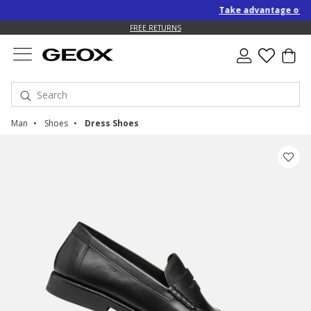
Take advantage of an E
FREE RETURNS
Man
Shoes
Dress Shoes