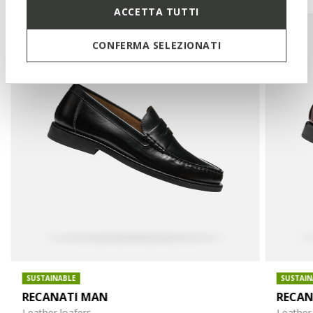
ACCETTA TUTTI
CONFERMA SELEZIONATI
SUSTAINABLE
SUSTAIN
RECANATI MAN
RECAN
Leather loafers
Leather