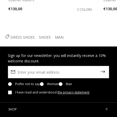
€130,00
€130,0
2 COLORS
DRESS SHOES
SHOES
MAN
Sign up for our newsletter: you will instantly receive a 10%
welcome discount.
Prefer not to say
Woman
Man
I have read and understood
the privacy statement
.
SHOP