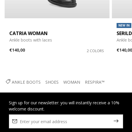
NEW IN
CATRIA WOMAN
SERIL
Ankle boots with laces
Ankle b
€140,00
€140,0
2 COLORS
ANKLE BOOTS
SHOES
WOMAN
RESPIRA™
Sign up for our newsletter: you will instantly receive a 10%
welcome discount.