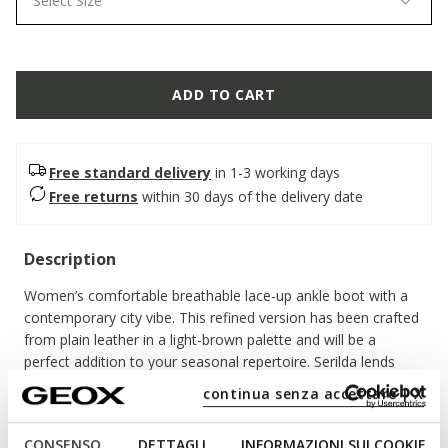
Select Size
ADD TO CART
Free standard delivery
in 1-3 working days
Free returns
within 30 days of the delivery date
Description
Women’s comfortable breathable lace-up ankle boot with a
contemporary city vibe. This refined version has been crafted
from plain leather in a light-brown palette and will be a
perfect addition to your seasonal repertoire. Serilda lends
itself to a host of different looks and will help you take on
continua senza accettare | X
busy routine with attitude and without foregoing a sensation
of well-being.
Read more
CONSENSO
DETTAGLI
INFORMAZIONI SUI COOKIE