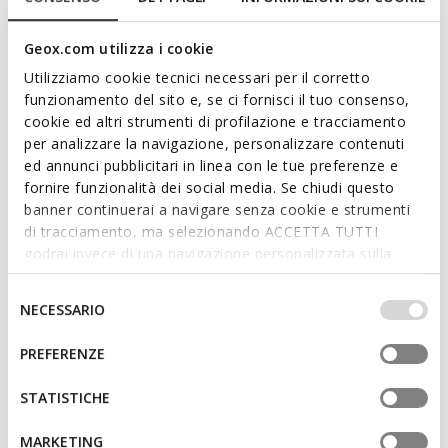
ITEM CODE:
D46WYG00043C6002
Features
Geox.com utilizza i cookie
Utilizziamo cookie tecnici necessari per il corretto
By purchasing this product, you are
funzionamento del sito e, se ci fornisci il tuo consenso,
supporting Leather Working Group certified
cookie ed altri strumenti di profilazione e tracciamento
tanneries
per analizzare la navigazione, personalizzare contenuti
ed annunci pubblicitari in linea con le tue preferenze e
fornire funzionalità dei social media. Se chiudi questo
Quick and easy to put on
banner continuerai a navigare senza cookie e strumenti
Heel height: 3,5 cm / 1,4"
di tracciamento, ma selezionando ACCETTA TUTTI
godrai invece di una navigazione personalizzata sulla
Lace and zip fastening
base dei tuoi gusti ed interessi. Selezionando
IMPOSTAZIONI potrai anche scegliere quali cookies ed
Selezione
The height of the boot shaft is 16.5 cm / 6.50" as
NECESSARIO
altri strumenti di tracciamento autorizzare. Per maggiori
del
measured on a size 37 EU
informazioni o per modificare in qualsiasi momento le
consenso
PREFERENZE
tue impostazioni, visita la nostra
cookie policy
.
STATISTICHE
Materials
MARKETING