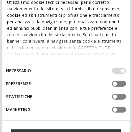
Utilizziamo cookie tecnici necessari per il corretto
funzionamento del sito e, se ci fornisci il tuo consenso,
cookie ed altri strumenti di profilazione e tracciamento
Features
per analizzare la navigazione, personalizzare contenuti
ed annunci pubblicitari in linea con le tue preferenze e
Dimensions: H: 10,5 cm, L: 19,5 cm, W: 2,5 cm
fornire funzionalità dei social media. Se chiudi questo
Hand-held
banner continuerai a navigare senza cookie e strumenti
di tracciamento, ma selezionando ACCETTA TUTTI
Zip fastening
godrai invece di una navigazione personalizzata sulla
base dei tuoi gusti ed interessi. Selezionando
Light gold-tone metallic detailing
IMPOSTAZIONI potrai anche scegliere quali cookies ed
Selezione
NECESSARIO
altri strumenti di tracciamento autorizzare. Per maggiori
del
informazioni o per modificare in qualsiasi momento le
consenso
PREFERENZE
Materials
tue impostazioni, visita la nostra
cookie policy
.
STATISTICHE
MARKETING
You may also like