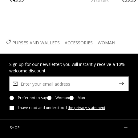
2 COLORS
PURSES AND WALLETS
ACCESSORIES
WOMAN
Sign up for our newsletter: you will instantly receive a 10%
welcome discount.
Prefer not to say
Woman
Man
I have read and understood
the privacy statement
.
SHOP