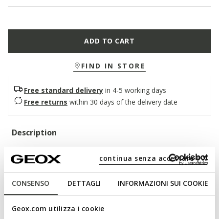
ADD TO CART
FIND IN STORE
Free standard delivery
in 4-5 working days
Free returns
within 30 days of the delivery date
Description
Women’s large gusseted wallet with a zip closure and ultra-
continua senza accettare | X
spacious sleek design. Crafted from supple hardwearing
tumbled leather, this version comes in a timeless off-white
palette. It has been fitted with a coin pouch and multiple card
CONSENSO
DETTAGLI
INFORMAZIONI SUI COOKIE
slots so you can stash away your essentials and keep them in
an orderly manner.
Geox.com utilizza i cookie
ITEM CODE:
D35K3H00046C1002
Read more