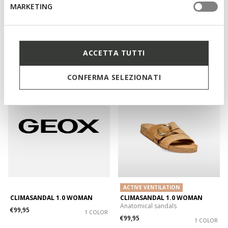
MARKETING
CLIMASANDAL 1.0 MAN
CLIMASANDAL 1.0 WOMAN
ACCETTA TUTTI
€99,95
€99,95
1 COLOR
1 COLOR
CONFERMA SELEZIONATI
ACTIVE VENTILATION
CLIMASANDAL 1.0 WOMAN
CLIMASANDAL 1.0 WOMAN
Anatomical sandals
€99,95
1 COLOR
€99,95
1 COLOR