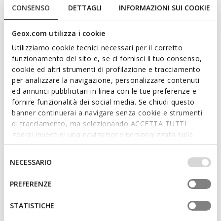
CONSENSO
DETTAGLI
INFORMAZIONI SUI COOKIE
Geox.com utilizza i cookie
Utilizziamo cookie tecnici necessari per il corretto
funzionamento del sito e, se ci fornisci il tuo consenso,
cookie ed altri strumenti di profilazione e tracciamento
per analizzare la navigazione, personalizzare contenuti
ACTIVE VENTILATION
ACTIVE VENTILATION
ed annunci pubblicitari in linea con le tue preferenze e
CLIMASANDAL SPRT WOMAN
CLIMASANDAL SPRT WOMAN
fornire funzionalità dei social media. Se chiudi questo
Anatomical sandals
Anatomical sandals
banner continuerai a navigare senza cookie e strumenti
€89,95
€89,95
4 COLORS
4 COLORS
di tracciamento, ma selezionando ACCETTA TUTTI
godrai invece di una navigazione personalizzata sulla
base dei tuoi gusti ed interessi. Selezionando
IMPOSTAZIONI potrai anche scegliere quali cookies ed
Selezione
NECESSARIO
altri strumenti di tracciamento autorizzare. Per maggiori
del
informazioni o per modificare in qualsiasi momento le
consenso
PREFERENZE
tue impostazioni, visita la nostra
cookie policy
.
STATISTICHE