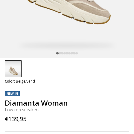
selected
Color:
Beige/Sand
NEW IN
Diamanta Woman
Low top sneakers
€139,95