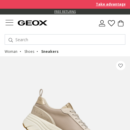
Take advantage of a
FREE RETURNS
Woman
Shoes
Sneakers