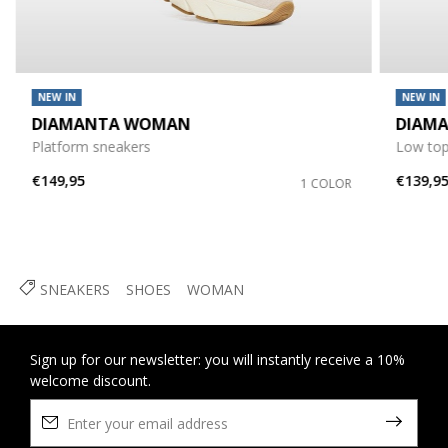
NEW IN
NEW IN
DIAMANTA WOMAN
DIAM
Platform sneakers
Low top
€149,95
€139,9
1 COLOR
SNEAKERS
SHOES
WOMAN
Sign up for our newsletter: you will instantly receive a 10%
welcome discount.