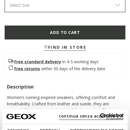
Select Size
ADD TO CART
FIND IN STORE
Free standard delivery
in 4-5 working days
Free returns
within 30 days of the delivery date
Description
Women’s running-inspired sneakers, offering comfort and
breathability. Crafted from leather and suede, they are
presented here in an easy-to-match beige version. Featuring
continua senza accettare | X
a chunky outsole, Diamanta completes everyday outfits with
an active yet feminine touch.
ITEM CODE:
D66UFA09B22C0084