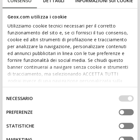
CONSENSO
DETTAGLI
INFORMAZIONI SUI COOKIE
Geox.com utilizza i cookie
Features
Utilizziamo cookie tecnici necessari per il corretto
funzionamento del sito e, se ci fornisci il tuo consenso,
By purchasing this product, you are
cookie ed altri strumenti di profilazione e tracciamento
supporting Leather Working Group certified
per analizzare la navigazione, personalizzare contenuti
tanneries
ed annunci pubblicitari in linea con le tue preferenze e
fornire funzionalità dei social media. Se chiudi questo
Outstanding cushioning effect which offers protection
banner continuerai a navigare senza cookie e strumenti
and absorbs jolts and vibrations
di tracciamento, ma selezionando ACCETTA TUTTI
godrai invece di una navigazione personalizzata sulla
Thickness of sole: 5,5 cm / 2,2"
base dei tuoi gusti ed interessi. Selezionando
Lightweight footwear
IMPOSTAZIONI potrai anche scegliere quali cookies ed
Selezione
NECESSARIO
altri strumenti di tracciamento autorizzare. Per maggiori
del
Lace fastening; Removable insole
informazioni o per modificare in qualsiasi momento le
consenso
PREFERENZE
tue impostazioni, visita la nostra
cookie policy
.
STATISTICHE
Materials
MARKETING