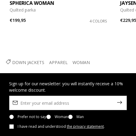
SPHERICA WOMAN
JAYS
Quilted parka
Quilted
€199,95
€229,9
4 COLORS
DOWN JACKETS
APPAREL
WOMAN
Sign up for our newsletter: you will instantly receive a 10%
welcome discount.
Prefer not to say
Woman
Man
I have read and understood
the privacy statement
.