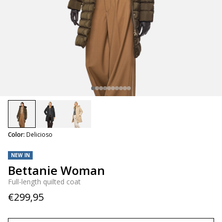
selected
Color:
Delicioso
NEW IN
Bettanie Woman
Full-length quilted coat
€299,95