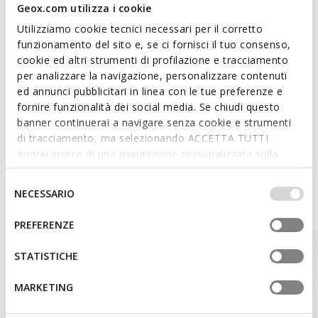
Detachable hood for changing to suit the weather
Geox.com utilizza i cookie
conditions; 2 external pockets; 1 internal pocket; Non-
Utilizziamo cookie tecnici necessari per il corretto
removable faux-fur trim
funzionamento del sito e, se ci fornisci il tuo consenso,
cookie ed altri strumenti di profilazione e tracciamento
per analizzare la navigazione, personalizzare contenuti
Materials
ed annunci pubblicitari in linea con le tue preferenze e
fornire funzionalità dei social media. Se chiudi questo
banner continuerai a navigare senza cookie e strumenti
Technologies
di tracciamento, ma selezionando ACCETTA TUTTI
godrai invece di una navigazione personalizzata sulla
base dei tuoi gusti ed interessi. Selezionando
IMPOSTAZIONI potrai anche scegliere quali cookies ed
Selezione
Style Inspiration
NECESSARIO
altri strumenti di tracciamento autorizzare. Per maggiori
del
informazioni o per modificare in qualsiasi momento le
consenso
PREFERENZE
tue impostazioni, visita la nostra
cookie policy
.
STATISTICHE
MARKETING