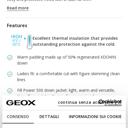
ITEM CODE:
W6626HT3122F6216
Read more
Features
Excellent thermal insulation that provides
outstanding protection against the cold.
Warm padding made up of 50% regenerated XDOWN
down
Ladies fit: a comfortable cut with figure-skimming clean
lines
Fill Power 500 down jacket: light, warm and versatile,
this offers outstanding performance in urban
continua senza accettare | X
environments. It is ideal for anyone seeking functionality
and comfort.
CONSENSO
DETTAGLI
INFORMAZIONI SUI COOKIE
Two-way zip and snap fasteners