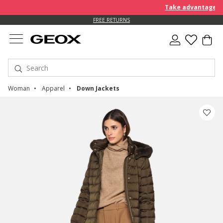
Take advantage of an EX
FREE STANDARD DELIVERY FOR ORDERS OVER 90.00 €
FREE RETURNS
Woman
Apparel
Down Jackets